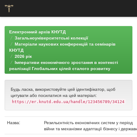
Skip
navigation
Електронний архів КНУТД
Загальноуніверситетські колекції
Матеріали наукових конференцій та семінарів
КНУТД
2026 рік
Імперативи економічного зростання в контексті
реалізації Глобальних цілей сталого розвитку
Будь ласка, використовуйте цей ідентифікатор, щоб
цитувати або посилатися на цей матеріал:
https://er.knutd.edu.ua/handle/123456789/34124
Назва:
Резильєнтність економічних систем у період
війни та механізми адаптації бізнесу і держав