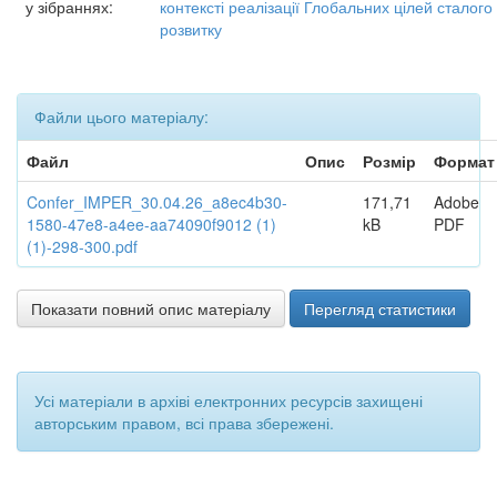
у зібраннях:
контексті реалізації Глобальних цілей сталого
розвитку
Файли цього матеріалу:
Файл
Опис
Розмір
Формат
Confer_IMPER_30.04.26_a8ec4b30-
171,71
Adobe
1580-47e8-a4ee-aa74090f9012 (1)
kB
PDF
(1)-298-300.pdf
Показати повний опис матеріалу
Перегляд статистики
Усі матеріали в архіві електронних ресурсів захищені
авторським правом, всі права збережені.