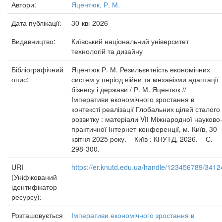
Автори:
Яцентюк, Р. М.
Дата публікації:
30-кві-2026
Видавництво:
Київський національний університет
технологій та дизайну
Бібліографічний
Яцентюк Р. М. Резильєнтність економічних
опис:
систем у період війни та механізми адаптації
бізнесу і держави / Р. М. Яцентюк //
Імперативи економічного зростання в
контексті реалізації Глобальних цілей сталого
розвитку : матеріали VІІ Міжнародної науково
практичної Інтернет-конференції, м. Київ, 30
квітня 2025 року. – Київ : КНУТД, 2026. – С.
298-300.
URI
https://er.knutd.edu.ua/handle/123456789/3412
(Уніфікований
ідентифікатор
ресурсу):
Розташовується
Імперативи економічного зростання в