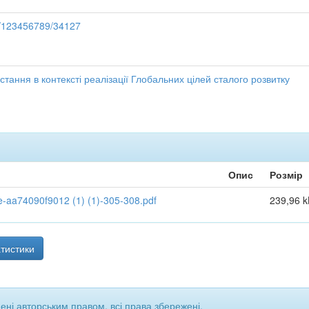
le/123456789/34127
тання в контексті реалізації Глобальних цілей сталого розвитку
Опис
Розмір
aa74090f9012 (1) (1)-305-308.pdf
239,96 k
тистики
щені авторським правом, всі права збережені.