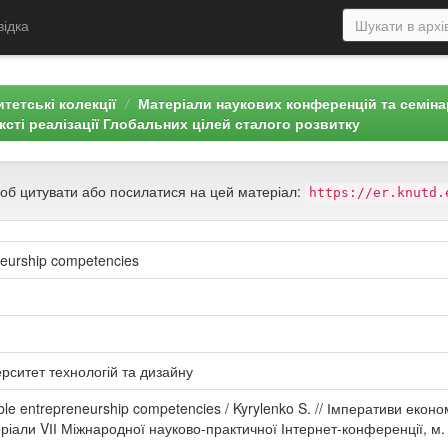
відка
тетські колекції
Матеріали наукових конференцій та семін
ксті реалізації Глобальних цілей сталого розвитку
щоб цитувати або посилатися на цей матеріал:
https://er.knutd.
neurship competencies
ерситет технологій та дизайну
able entrepreneurship competencies / Kyrylenko S. // Імперативи екон
еріали VІІ Міжнародної науково-практичної Інтернет-конференції, м. К