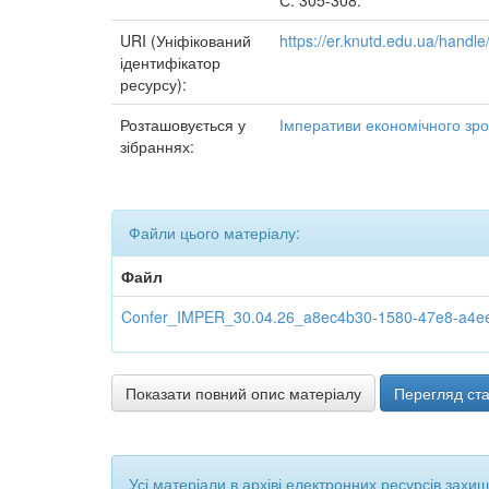
С. 305-308.
URI (Уніфікований
https://er.knutd.edu.ua/hand
ідентифікатор
ресурсу):
Розташовується у
Імперативи економічного зрос
зібраннях:
Файли цього матеріалу:
Файл
Confer_IMPER_30.04.26_a8ec4b30-1580-47e8-a4ee-
Показати повний опис матеріалу
Перегляд ста
Усі матеріали в архіві електронних ресурсів захи