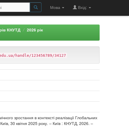
Мова
Вхід:
арів КНУТД
2026 рік
edu.ua/handle/123456789/34127
омічного зростання в контексті реалізації Глобальних
иїв, 30 квітня 2025 року. – Київ : КНУТД, 2026. –