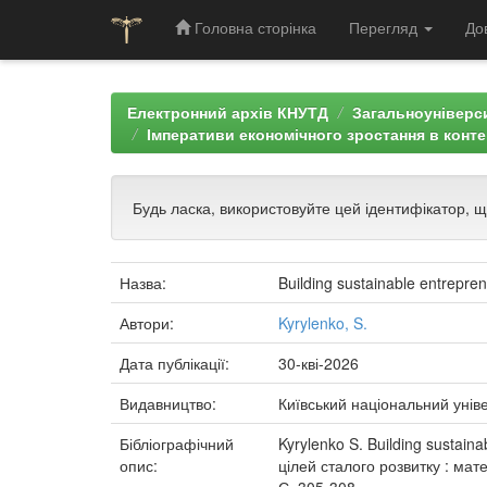
Головна сторінка
Перегляд
До
Skip
navigation
Електронний архів КНУТД
Загальноуніверси
Імперативи економічного зростання в конте
Будь ласка, використовуйте цей ідентифікатор, 
Назва:
Building sustainable entrepre
Автори:
Kyrylenko, S.
Дата публікації:
30-кві-2026
Видавництво:
Київський національний унів
Бібліографічний
Kyrylenko S. Building sustain
опис:
цілей сталого розвитку : мат