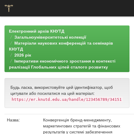
Skip
navigation
Електронний архів КНУТД
Загальноуніверситетські колекції
Матеріали наукових конференцій та семінарів
КНУТД
2026 рік
Імперативи економічного зростання в контексті
реалізації Глобальних цілей сталого розвитку
Будь ласка, використовуйте цей ідентифікатор, щоб
цитувати або посилатися на цей матеріал:
https://er.knutd.edu.ua/handle/123456789/34151
Назва:
Конвергенція бренд-менеджменту,
маркетингових стратегій та фінансових
результатів у системі забезпечення