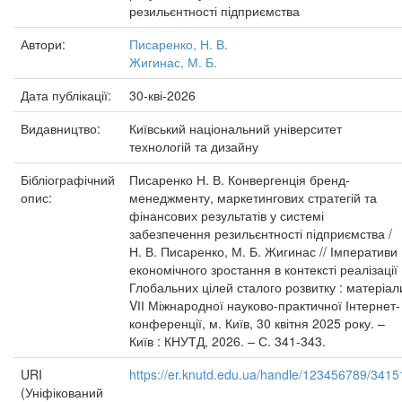
резильєнтності підприємства
Автори:
Писаренко, Н. В.
Жигинас, М. Б.
Дата публікації:
30-кві-2026
Видавництво:
Київський національний університет
технологій та дизайну
Бібліографічний
Писаренко Н. В. Конвергенція бренд-
опис:
менеджменту, маркетингових стратегій та
фінансових результатів у системі
забезпечення резильєнтності підприємства /
Н. В. Писаренко, М. Б. Жигинас // Імперативи
економічного зростання в контексті реалізації
Глобальних цілей сталого розвитку : матеріал
VІІ Міжнародної науково-практичної Інтернет-
конференції, м. Київ, 30 квітня 2025 року. –
Київ : КНУТД, 2026. – С. 341-343.
URI
https://er.knutd.edu.ua/handle/123456789/3415
(Уніфікований