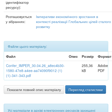
ідентифікатор
ресурсу):
Розташовується
Імперативи економічного зростання в
у зібраннях:
контексті реалізації Глобальних цілей сталого
розвитку
Файли цього матеріалу:
Файл
Опис
Розмір
Формат
Confer_IMPER_30.04.26_a8ec4b30-
255,36
Adobe
1580-47e8-a4ee-aa74090f9012 (1)
kB
PDF
(1)-341-343.pdf
Показати повний опис матеріалу
Перегляд статистики
Усі матеріали в архіві електронних ресурсів захищені