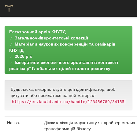
Skip
navigation
Електронний архів КНУТД
Загальноуніверситетські колекції
Матеріали наукових конференцій та семінарів
КНУТД
2026 рік
Імперативи економічного зростання в контексті
реалізації Глобальних цілей сталого розвитку
Будь ласка, використовуйте цей ідентифікатор, щоб
цитувати або посилатися на цей матеріал:
https://er.knutd.edu.ua/handle/123456789/34155
Назва:
Діджиталізація маркетингу як драйвер сталих
трансформацій бізнесу