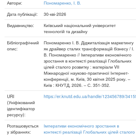
Автори:
Пономаренко, І. В.
Дата публікації:
30-кві-2026
Видавництво:
Київський національний університет
технологій та дизайну
Бібліографічний
Пономаренко І. В. Діджиталізація маркетингу
опис:
як драйвер сталих трансформацій бізнесу / І.
В. Пономаренко // Імперативи економічного
зростання в контексті реалізації Глобальних
цілей сталого розвитку : матеріали VІІ
Міжнародної науково-практичної Інтернет-
конференції, м. Київ, 30 квітня 2025 року. –
Київ : КНУТД, 2026. – С. 351-352.
URI
https://er.knutd.edu.ua/handle/123456789/3415
(Уніфікований
ідентифікатор
ресурсу):
Розташовується
Імперативи економічного зростання в
у зібраннях:
контексті реалізації Глобальних цілей сталого