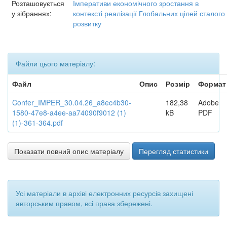
Розташовується
Імперативи економічного зростання в
у зібраннях:
контексті реалізації Глобальних цілей сталого
розвитку
Файли цього матеріалу:
Файл
Опис
Розмір
Формат
Confer_IMPER_30.04.26_a8ec4b30-
182,38
Adobe
1580-47e8-a4ee-aa74090f9012 (1)
kB
PDF
(1)-361-364.pdf
Показати повний опис матеріалу
Перегляд статистики
Усі матеріали в архіві електронних ресурсів захищені
авторським правом, всі права збережені.