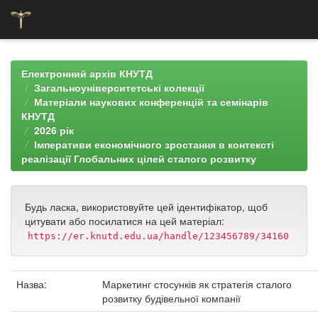
Skip
navigation
Електронний архів КНУТД
Загальноуніверситетські колекції
Матеріали наукових конференцій та семінарів
КНУТД
2026 рік
Імперативи економічного зростання в контексті
реалізації Глобальних цілей сталого розвитку
Будь ласка, використовуйте цей ідентифікатор, щоб
цитувати або посилатися на цей матеріал:
https://er.knutd.edu.ua/handle/123456789/34160
Назва:
Маркетинг стосунків як стратегія сталого
розвитку будівельної компанії