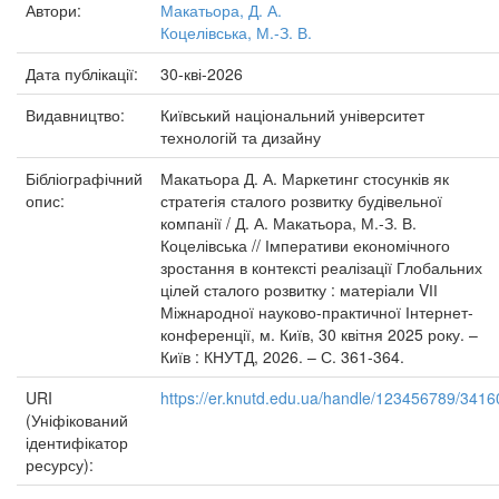
Автори:
Макатьора, Д. А.
Коцелівська, М.-З. В.
Дата публікації:
30-кві-2026
Видавництво:
Київський національний університет
технологій та дизайну
Бібліографічний
Макатьора Д. А. Маркетинг стосунків як
опис:
стратегія сталого розвитку будівельної
компанії / Д. А. Макатьора, М.-З. В.
Коцелівська // Імперативи економічного
зростання в контексті реалізації Глобальних
цілей сталого розвитку : матеріали VІІ
Міжнародної науково-практичної Інтернет-
конференції, м. Київ, 30 квітня 2025 року. –
Київ : КНУТД, 2026. – С. 361-364.
URI
https://er.knutd.edu.ua/handle/123456789/3416
(Уніфікований
ідентифікатор
ресурсу):