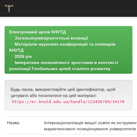
Skip
navigation
Електронний архів КНУТД
Загальноуніверситетські колекції
Матеріали наукових конференцій та семінарів
КНУТД
2026 рік
Імперативи економічного зростання в контексті
реалізації Глобальних цілей сталого розвитку
Будь ласка, використовуйте цей ідентифікатор, щоб
цитувати або посилатися на цей матеріал:
https://er.knutd.edu.ua/handle/123456789/34170
Назва:
Інтернаціоналізація вищої освіти як інструмен
маркетингового позиціонування університетів