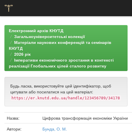
Skip
navigation
Електронний архів КНУТД
Загальноуніверситетські колекції
Матеріали наукових конференцій та семінарів
КНУТД
2026 рік
Імперативи економічного зростання в контексті
реалізації Глобальних цілей сталого розвитку
Будь ласка, використовуйте цей ідентифікатор, щоб
цитувати або посилатися на цей матеріал:
https://er.knutd.edu.ua/handle/123456789/34178
Назва:
Цифрова трансформація економіки України
Автори:
Бунда, О. М.