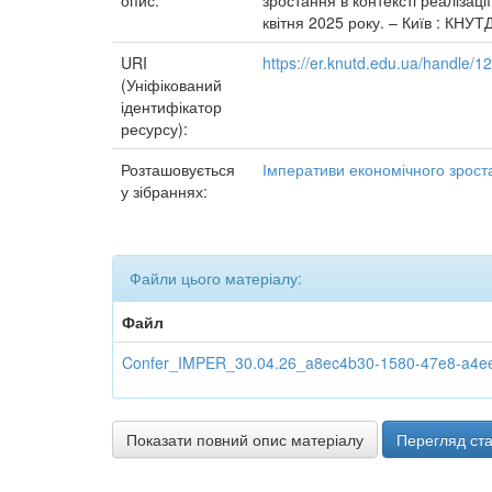
опис:
зростання в контексті реалізаці
квітня 2025 року. – Київ : КНУТД
URI
https://er.knutd.edu.ua/handle/
(Уніфікований
ідентифікатор
ресурсу):
Розташовується
Імперативи економічного зроста
у зібраннях:
Файли цього матеріалу:
Файл
Confer_IMPER_30.04.26_a8ec4b30-1580-47e8-a4ee-
Показати повний опис матеріалу
Перегляд ста