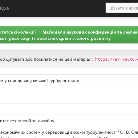
відка
тетські колекції
Матеріали наукових конференцій та семін
ксті реалізації Глобальних цілей сталого розвитку
щоб цитувати або посилатися на цей матеріал:
https://er.knutd.
м у середовищі високої турбулентності
итет технологій та дизайну
економічних систем у середовищі високої турбулентності / О. В. Ол