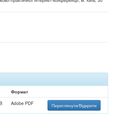
ково-практичної Інтернет-конференції, м. Київ, 30
Формат
B
Adobe PDF
Переглянути/Відкрити