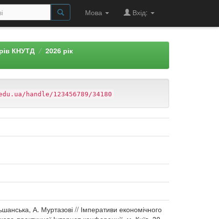
Мова
Вхід:
арів КНУТД
2026 рік
edu.ua/handle/123456789/34180
ьшанська, А. Муртазові // Імперативи економічного