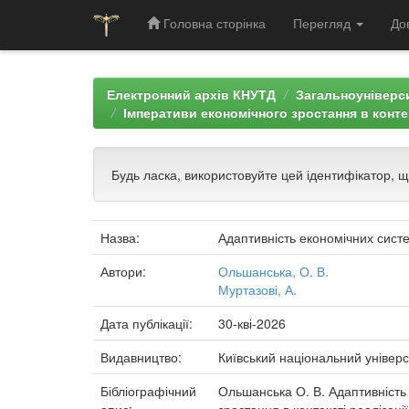
Головна сторінка
Перегляд
До
Skip
navigation
Електронний архів КНУТД
Загальноуніверси
Імперативи економічного зростання в конте
Будь ласка, використовуйте цей ідентифікатор, 
Назва:
Адаптивність економічних систе
Автори:
Ольшанська, О. В.
Муртазові, А.
Дата публікації:
30-кві-2026
Видавництво:
Київський національний універс
Бібліографічний
Ольшанська О. В. Адаптивність 