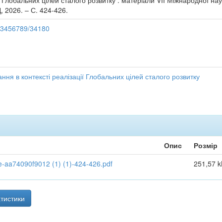
ї Глобальних цілей сталого розвитку : матеріали VІІ Міжнародної нау
, 2026. – С. 424-426.
123456789/34180
ння в контексті реалізації Глобальних цілей сталого розвитку
Опис
Розмір
aa74090f9012 (1) (1)-424-426.pdf
251,57 k
тистики