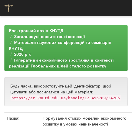
Skip
navigation
Електронний архів КНУТД
Загальноуніверситетські колекції
Матеріали наукових конференцій та семінарів
КНУТД
2026 рік
Імперативи економічного зростання в контексті
реалізації Глобальних цілей сталого розвитку
Будь ласка, використовуйте цей ідентифікатор, щоб
цитувати або посилатися на цей матеріал:
https://er.knutd.edu.ua/handle/123456789/34205
Назва:
Формування стійких моделей економічного
розвитку в умовах невизначеності