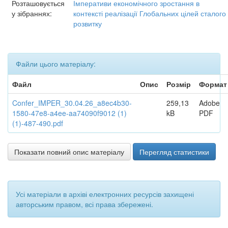
Розташовується
Імперативи економічного зростання в
у зібраннях:
контексті реалізації Глобальних цілей сталого
розвитку
Файли цього матеріалу:
Файл
Опис
Розмір
Формат
Confer_IMPER_30.04.26_a8ec4b30-
259,13
Adobe
1580-47e8-a4ee-aa74090f9012 (1)
kB
PDF
(1)-487-490.pdf
Показати повний опис матеріалу
Перегляд статистики
Усі матеріали в архіві електронних ресурсів захищені
авторським правом, всі права збережені.