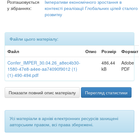
Розташовується
Імперативи економічного зростання в
у зібраннях:
контексті реалізації Глобальних цілей сталого
розвитку
Файли цього матеріалу:
Файл
Опис
Розмір
Формат
Confer_IMPER_30.04.26_a8ec4b30-
486,44
Adobe
1580-47e8-a4ee-aa74090f9012 (1)
kB
PDF
(1)-490-494.pdf
Показати повний опис матеріалу
Перегляд статистики
Усі матеріали в архіві електронних ресурсів захищені
авторським правом, всі права збережені.