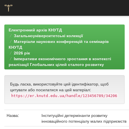
Skip
navigation
Електронний архів КНУТД
Загальноуніверситетські колекції
Матеріали наукових конференцій та семінарів
КНУТД
2026 рік
Імперативи економічного зростання в контексті
реалізації Глобальних цілей сталого розвитку
Будь ласка, використовуйте цей ідентифікатор, щоб
цитувати або посилатися на цей матеріал:
https://er.knutd.edu.ua/handle/123456789/34206
Назва:
Інституційні детермінанти розвитку
інноваційного потенціалу малих підприємств