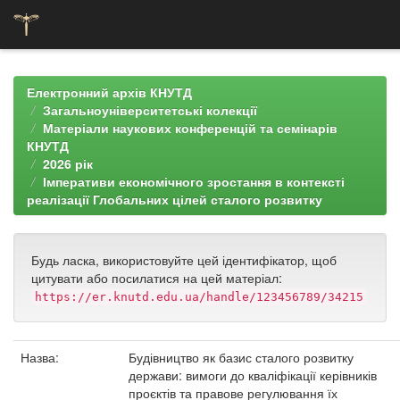
Skip
navigation
Електронний архів КНУТД
Загальноуніверситетські колекції
Матеріали наукових конференцій та семінарів
КНУТД
2026 рік
Імперативи економічного зростання в контексті
реалізації Глобальних цілей сталого розвитку
Будь ласка, використовуйте цей ідентифікатор, щоб
цитувати або посилатися на цей матеріал:
https://er.knutd.edu.ua/handle/123456789/34215
Назва:
Будівництво як базис сталого розвитку
держави: вимоги до кваліфікації керівників
проєктів та правове регулювання їх