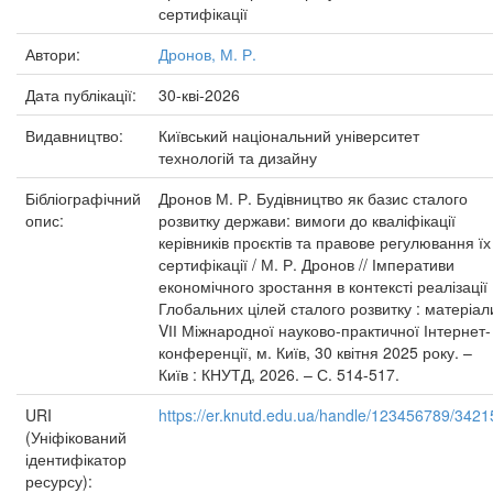
сертифікації
Автори:
Дронов, М. Р.
Дата публікації:
30-кві-2026
Видавництво:
Київський національний університет
технологій та дизайну
Бібліографічний
Дронов М. Р. Будівництво як базис сталого
опис:
розвитку держави: вимоги до кваліфікації
керівників проєктів та правове регулювання їх
сертифікації / М. Р. Дронов // Імперативи
економічного зростання в контексті реалізації
Глобальних цілей сталого розвитку : матеріал
VІІ Міжнародної науково-практичної Інтернет-
конференції, м. Київ, 30 квітня 2025 року. –
Київ : КНУТД, 2026. – С. 514-517.
URI
https://er.knutd.edu.ua/handle/123456789/3421
(Уніфікований
ідентифікатор
ресурсу):