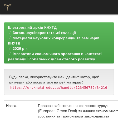
Skip
navigation
Електронний архів КНУТД
Загальноуніверситетські колекції
Матеріали наукових конференцій та семінарів
КНУТД
2026 рік
Імперативи економічного зростання в контексті
реалізації Глобальних цілей сталого розвитку
Будь ласка, використовуйте цей ідентифікатор, щоб
цитувати або посилатися на цей матеріал:
https://er.knutd.edu.ua/handle/123456789/34216
Назва:
Правове забезпечення «зеленого курсу»
(European Green Deal) як чинник економічног
зростання та гармонізація законодавства