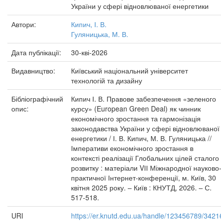
України у сфері відновлюваної енергетики
Автори:
Кипич, І. В.
Гуляницька, М. В.
Дата публікації:
30-кві-2026
Видавництво:
Київський національний університет
технологій та дизайну
Бібліографічний
Кипич І. В. Правове забезпечення «зеленого
опис:
курсу» (European Green Deal) як чинник
економічного зростання та гармонізація
законодавства України у сфері відновлюваної
енергетики / І. В. Кипич, М. В. Гуляницька //
Імперативи економічного зростання в
контексті реалізації Глобальних цілей сталого
розвитку : матеріали VІІ Міжнародної науково
практичної Інтернет-конференції, м. Київ, 30
квітня 2025 року. – Київ : КНУТД, 2026. – С.
517-518.
URI
https://er.knutd.edu.ua/handle/123456789/3421