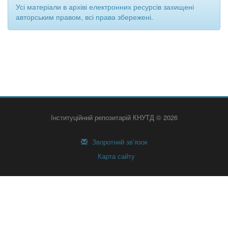
Усі матеріали в архіві електронних ресурсів захищені
авторським правом, всі права збережені.
Інституційний репозитарій КНУТД © 2026
Зворотний зв’язок
Карта сайту