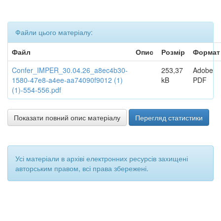
Файли цього матеріалу:
Файл
Опис
Розмір
Формат
Confer_IMPER_30.04.26_a8ec4b30-
253,37
Adobe
1580-47e8-a4ee-aa74090f9012 (1)
kB
PDF
(1)-554-556.pdf
Показати повний опис матеріалу
Перегляд статистики
Усі матеріали в архіві електронних ресурсів захищені
авторським правом, всі права збережені.