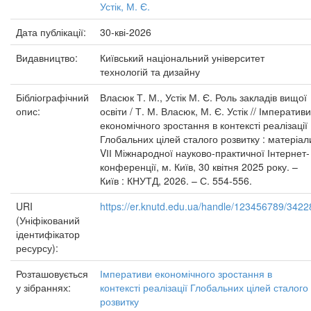
Устік, М. Є.
Дата публікації:
30-кві-2026
Видавництво:
Київський національний університет
технологій та дизайну
Бібліографічний
Власюк Т. М., Устік М. Є. Роль закладів вищої
опис:
освіти / Т. М. Власюк, М. Є. Устік // Імперативи
економічного зростання в контексті реалізації
Глобальних цілей сталого розвитку : матеріал
VІІ Міжнародної науково-практичної Інтернет-
конференції, м. Київ, 30 квітня 2025 року. –
Київ : КНУТД, 2026. – С. 554-556.
URI
https://er.knutd.edu.ua/handle/123456789/3422
(Уніфікований
ідентифікатор
ресурсу):
Розташовується
Імперативи економічного зростання в
у зібраннях:
контексті реалізації Глобальних цілей сталого
розвитку