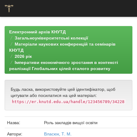
Skip
navigation
Електронний архів КНУТД
Загальноуніверситетські колекції
Матеріали наукових конференцій та семінарів
КНУТД
2026 рік
Імперативи економічного зростання в контексті
реалізації Глобальних цілей сталого розвитку
Будь ласка, використовуйте цей ідентифікатор, щоб
цитувати або посилатися на цей матеріал:
https://er.knutd.edu.ua/handle/123456789/34228
Назва:
Роль закладів вищої освіти
Автори:
Власюк, Т. М.