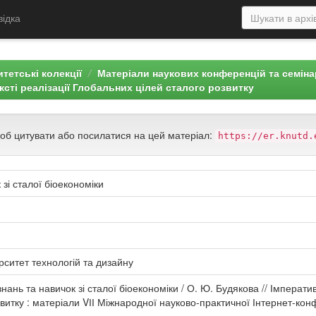
відка
тетські колекції
Матеріали наукових конференцій та семін
ксті реалізації Глобальних цілей сталого розвитку
щоб цитувати або посилатися на цей матеріал:
https://er.knutd.
 зі сталої біоекономіки
рситет технологій та дизайну
нань та навичок зі сталої біоекономіки / О. Ю. Будякова // Імперати
итку : матеріали VІІ Міжнародної науково-практичної Інтернет-конфер