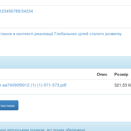
e/123456789/34234
тання в контексті реалізації Глобальних цілей сталого розвитку
Опис
Розмір
aa74090f9012 (1) (1)-571-573.pdf
321,53 k
тистики
щені авторським правом, всі права збережені.