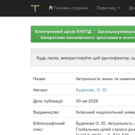
Головна сторінка
Перегляд
До
Skip
navigation
Електронний архів КНУТД
Загальноуніверси
Імперативи економічного зростання в конте
Будь ласка, використовуйте цей ідентифікатор, 
Назва:
Актуальність знань та навичок
Автори:
Будякова, О. Ю.
Дата публікації:
30-кві-2026
Видавництво:
Київський національний уніве
Бібліографічний
Будякова О. Ю. Актуальність з
опис:
Глобальних цілей сталого розв