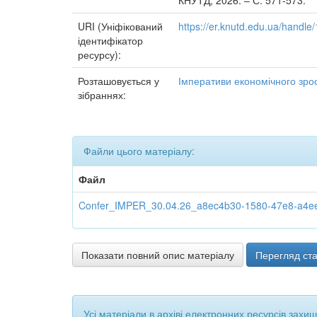
КНУТД, 2026. – С. 571-573.
URI (Уніфікований
https://er.knutd.edu.ua/handl
ідентифікатор
ресурсу):
Розташовується у
Імперативи економічного зрос
зібраннях:
Файли цього матеріалу:
Файл
Confer_IMPER_30.04.26_a8ec4b30-1580-47e8-a4ee-
Показати повний опис матеріалу
Перегляд ста
Усі матеріали в архіві електронних ресурсів захи