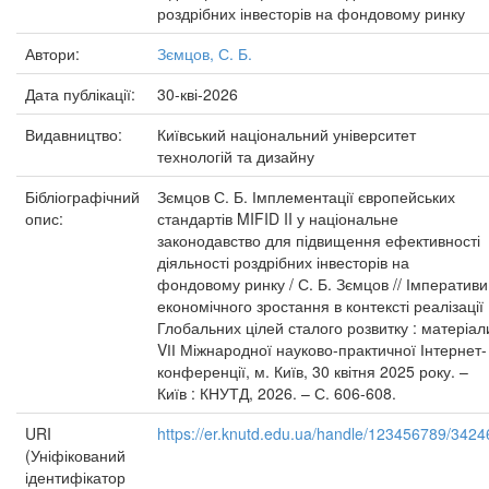
роздрібних інвесторів на фондовому ринку
Автори:
Зємцов, С. Б.
Дата публікації:
30-кві-2026
Видавництво:
Київський національний університет
технологій та дизайну
Бібліографічний
Зємцов С. Б. Імплементації європейських
опис:
стандартів MIFID II у національне
законодавство для підвищення ефективності
діяльності роздрібних інвесторів на
фондовому ринку / С. Б. Зємцов // Імперативи
економічного зростання в контексті реалізації
Глобальних цілей сталого розвитку : матеріал
VІІ Міжнародної науково-практичної Інтернет-
конференції, м. Київ, 30 квітня 2025 року. –
Київ : КНУТД, 2026. – С. 606-608.
URI
https://er.knutd.edu.ua/handle/123456789/3424
(Уніфікований
ідентифікатор