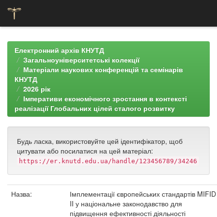
Skip
navigation
Електронний архів КНУТД
Загальноуніверситетські колекції
Матеріали наукових конференцій та семінарів
КНУТД
2026 рік
Імперативи економічного зростання в контексті
реалізації Глобальних цілей сталого розвитку
Будь ласка, використовуйте цей ідентифікатор, щоб
цитувати або посилатися на цей матеріал:
https://er.knutd.edu.ua/handle/123456789/34246
Назва:
Імплементації європейських стандартів MIFID
II у національне законодавство для
підвищення ефективності діяльності