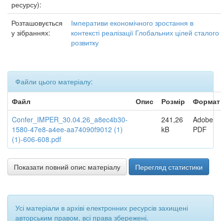
ресурсу):
Розташовується
Імперативи економічного зростання в
у зібраннях:
контексті реалізації Глобальних цілей сталого
розвитку
Файли цього матеріалу:
Файл
Опис
Розмір
Формат
Confer_IMPER_30.04.26_a8ec4b30-
241,26
Adobe
1580-47e8-a4ee-aa74090f9012 (1)
kB
PDF
(1)-606-608.pdf
Показати повний опис матеріалу
Перегляд статистики
Усі матеріали в архіві електронних ресурсів захищені
авторським правом, всі права збережені.