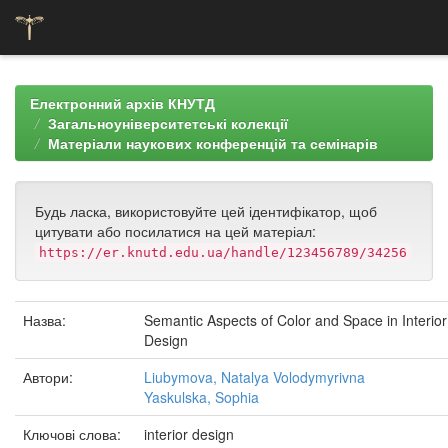
Skip
navigation
Електронний архів КНУТД
Загальноуніверситетські колекції
Матеріали наукових конференцій та семінарів
Будь ласка, використовуйте цей ідентифікатор, щоб
цитувати або посилатися на цей матеріал:
https://er.knutd.edu.ua/handle/123456789/34256
Назва:
Semantic Aspects of Color and Space in Interior
Design
Автори:
Liubymova, Natalya Volodymyrivna
Yaskulska, Sophia
Ключові слова:
interior design