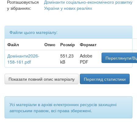
Розташовується
Домінанти соціально-економічного розвитку
у зібраннях:
України у нових реаліях
Файли цього матеріалу:
Файл
Опис
Розмір
Формат
Домінанти2026-
551,23
Adobe
Переглянути/Ві
158-161.pdf
kB
PDF
Показати повний опис матеріалу
Перегляд статистики
Усі матеріали в архіві електронних ресурсів захищені
авторським правом, всі права збережені.