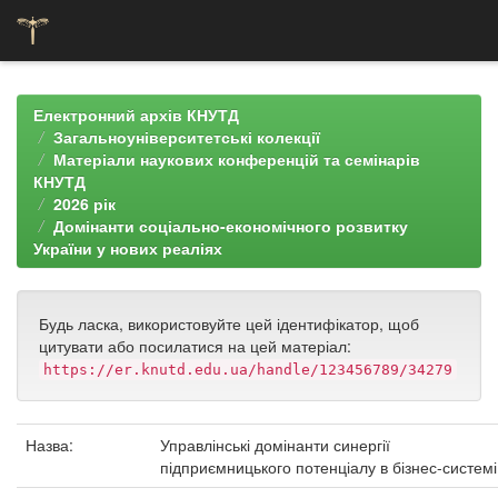
Skip
navigation
Електронний архів КНУТД
Загальноуніверситетські колекції
Матеріали наукових конференцій та семінарів
КНУТД
2026 рік
Домінанти соціально-економічного розвитку
України у нових реаліях
Будь ласка, використовуйте цей ідентифікатор, щоб
цитувати або посилатися на цей матеріал:
https://er.knutd.edu.ua/handle/123456789/34279
Назва:
Управлінські домінанти синергії
підприємницького потенціалу в бізнес-системі