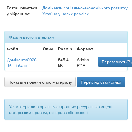
Розташовується
Домінанти соціально-економічного розвитку
у зібраннях:
України у нових реаліях
Файли цього матеріалу:
Файл
Опис
Розмір
Формат
Домінанти2026-
545,4
Adobe
Переглянути/Ві
161-164.pdf
kB
PDF
Показати повний опис матеріалу
Перегляд статистики
Усі матеріали в архіві електронних ресурсів захищені
авторським правом, всі права збережені.