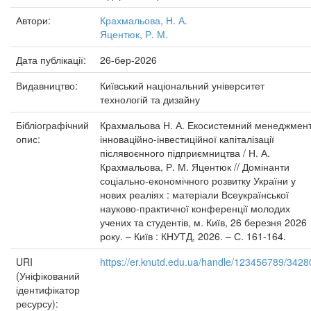
Автори:
Крахмальова, Н. А.
Яцентюк, Р. М.
Дата публікації:
26-бер-2026
Видавництво:
Київський національний університет
технологій та дизайну
Бібліографічний
Крахмальова Н. А. Екосистемний менеджмен
опис:
інноваційно-інвестиційної капіталізації
післявоєнного підприємництва / Н. А.
Крахмальова, Р. М. Яцентюк // Домінанти
соціально-економічного розвитку України у
нових реаліях : матеріали Всеукраїнської
науково-практичної конференції молодих
учених та студентів, м. Київ, 26 березня 2026
року. – Київ : КНУТД, 2026. – С. 161-164.
URI
https://er.knutd.edu.ua/handle/123456789/3428
(Уніфікований
ідентифікатор
ресурсу):