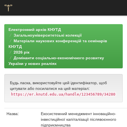
Skip
navigation
Електронний архів КНУТД
Загальноуніверситетські колекції
Матеріали наукових конференцій та семінарів
КНУТД
2026 рік
Домінанти соціально-економічного розвитку
України у нових реаліях
Будь ласка, використовуйте цей ідентифікатор, щоб
цитувати або посилатися на цей матеріал:
https://er.knutd.edu.ua/handle/123456789/34280
Назва:
Екосистемний менеджмент інноваційно-
інвестиційної капіталізації післявоєнного
підприємництва