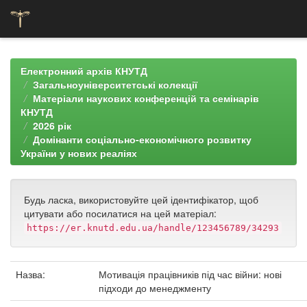
Skip
navigation
Електронний архів КНУТД
Загальноуніверситетські колекції
Матеріали наукових конференцій та семінарів
КНУТД
2026 рік
Домінанти соціально-економічного розвитку
України у нових реаліях
Будь ласка, використовуйте цей ідентифікатор, щоб
цитувати або посилатися на цей матеріал:
https://er.knutd.edu.ua/handle/123456789/34293
Назва:
Мотивація працівників під час війни: нові
підходи до менеджменту