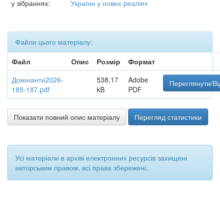
у зібраннях:
України у нових реаліях
Файли цього матеріалу:
Файл
Опис
Розмір
Формат
Домінанти2026-
538,17
Adobe
Переглянути/Ві
185-187.pdf
kB
PDF
Показати повний опис матеріалу
Перегляд статистики
Усі матеріали в архіві електронних ресурсів захищені
авторським правом, всі права збережені.