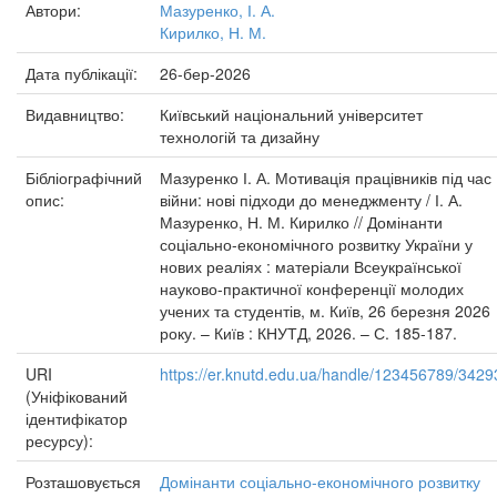
Автори:
Мазуренко, І. А.
Кирилко, Н. М.
Дата публікації:
26-бер-2026
Видавництво:
Київський національний університет
технологій та дизайну
Бібліографічний
Мазуренко І. А. Мотивація працівників під час
опис:
війни: нові підходи до менеджменту / І. А.
Мазуренко, Н. М. Кирилко // Домінанти
соціально-економічного розвитку України у
нових реаліях : матеріали Всеукраїнської
науково-практичної конференції молодих
учених та студентів, м. Київ, 26 березня 2026
року. – Київ : КНУТД, 2026. – С. 185-187.
URI
https://er.knutd.edu.ua/handle/123456789/3429
(Уніфікований
ідентифікатор
ресурсу):
Розташовується
Домінанти соціально-економічного розвитку