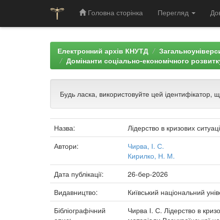
Головна сторінка
Перегляд
До
Skip
navigation
Електронний архів КНУТД
Загальноуніверси
Домінанти соціально-економічного розвитку
Будь ласка, використовуйте цей ідентифікатор, 
Назва:
Лідерство в кризових ситуац
Автори:
Чирва, І. С.
Кирилко, Н. М.
Дата публікації:
26-бер-2026
Видавництво:
Київський національний унів
Бібліографічний
Чирва І. С. Лідерство в криз