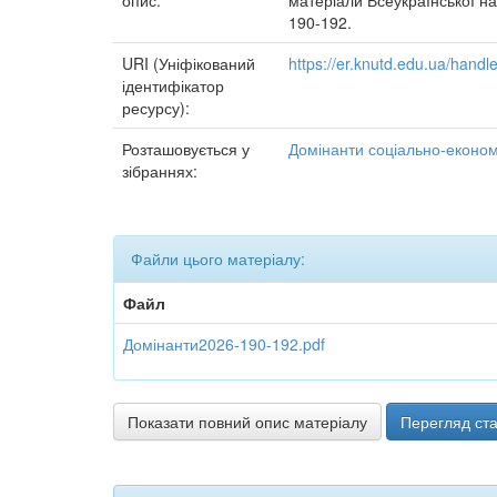
опис:
матеріали Всеукраїнської на
190-192.
URI (Уніфікований
https://er.knutd.edu.ua/han
ідентифікатор
ресурсу):
Розташовується у
Домінанти соціально-економі
зібраннях:
Файли цього матеріалу:
Файл
Домінанти2026-190-192.pdf
Показати повний опис матеріалу
Перегляд ста