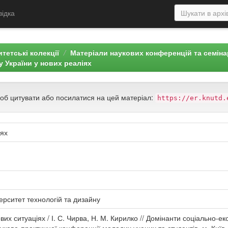
відка
тетські колекції
Матеріали наукових конференцій та семін
 України у нових реаліях
щоб цитувати або посилатися на цей матеріал:
https://er.knutd.
іях
ерситет технологій та дизайну
ових ситуаціях / І. С. Чирва, Н. М. Кирилко // Домінанти соціально-е