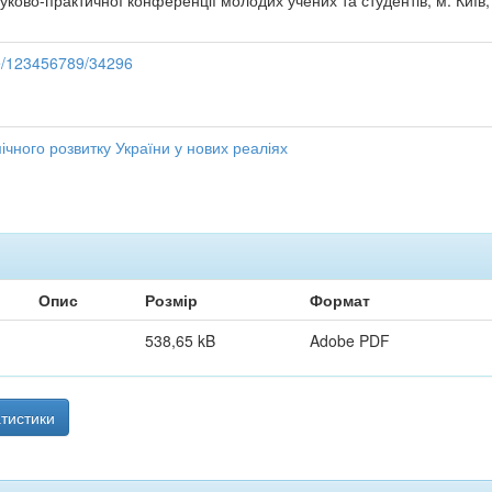
уково-практичної конференції молодих учених та студентів, м. Київ, 
dle/123456789/34296
чного розвитку України у нових реаліях
Опис
Розмір
Формат
538,65 kB
Adobe PDF
тистики