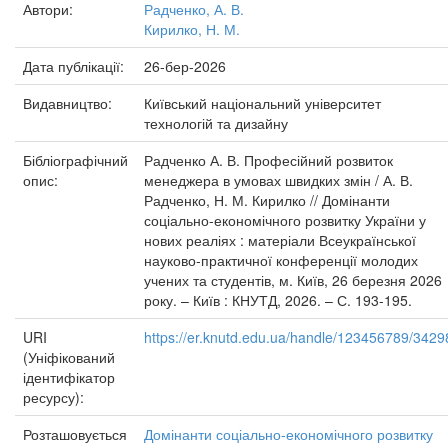
Автори:
Радченко, А. В.
Кирилко, Н. М.
Дата публікації:
26-бер-2026
Видавництво:
Київський національний університет
технологій та дизайну
Бібліографічний
Радченко А. В. Професійний розвиток
опис:
менеджера в умовах швидких змін / А. В.
Радченко, Н. М. Кирилко // Домінанти
соціально-економічного розвитку України у
нових реаліях : матеріали Всеукраїнської
науково-практичної конференції молодих
учених та студентів, м. Київ, 26 березня 2026
року. – Київ : КНУТД, 2026. – С. 193-195.
URI
https://er.knutd.edu.ua/handle/123456789/3429
(Уніфікований
ідентифікатор
ресурсу):
Розташовується
Домінанти соціально-економічного розвитку