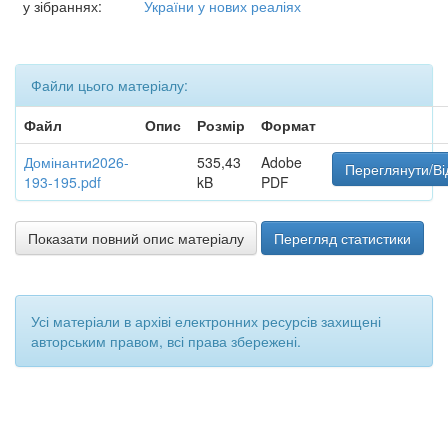
у зібраннях:
України у нових реаліях
Файли цього матеріалу:
Файл
Опис
Розмір
Формат
Домінанти2026-
535,43
Adobe
Переглянути/Ві
193-195.pdf
kB
PDF
Показати повний опис матеріалу
Перегляд статистики
Усі матеріали в архіві електронних ресурсів захищені
авторським правом, всі права збережені.