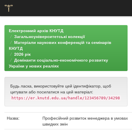
Skip
navigation
Електронний архів КНУТД
Загальноуніверситетські колекції
Матеріали наукових конференцій та семінарів
КНУТД
2026 рік
Домінанти соціально-економічного розвитку
України у нових реаліях
Будь ласка, використовуйте цей ідентифікатор, щоб
цитувати або посилатися на цей матеріал:
https://er.knutd.edu.ua/handle/123456789/34298
Назва:
Професійний розвиток менеджера в умовах
швидких змін