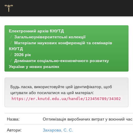
Skip
navigation
Електронний архів КНУТД
Загальноуніверситетські колекції
Матеріали наукових конференцій та семінарів
КНУТД
2026 рік
Домінанти соціально-економічного розвитку
України у нових реаліях
Будь ласка, використовуйте цей ідентифікатор, щоб
цитувати або посилатися на цей матеріал:
https://er.knutd.edu.ua/handle/123456789/34302
Назва:
Оптимізація виробничих витрат у воєнний час
Автори:
Захарова, С. С.