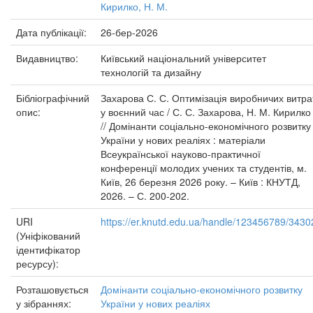
Кирилко, Н. М.
Дата публікації:
26-бер-2026
Видавництво:
Київський національний університет
технологій та дизайну
Бібліографічний
Захарова С. С. Оптимізація виробничих витра
опис:
у воєнний час / С. С. Захарова, Н. М. Кирилко
// Домінанти соціально-економічного розвитку
України у нових реаліях : матеріали
Всеукраїнської науково-практичної
конференції молодих учених та студентів, м.
Київ, 26 березня 2026 року. – Київ : КНУТД,
2026. – С. 200-202.
URI
https://er.knutd.edu.ua/handle/123456789/3430
(Уніфікований
ідентифікатор
ресурсу):
Розташовується
Домінанти соціально-економічного розвитку
у зібраннях:
України у нових реаліях