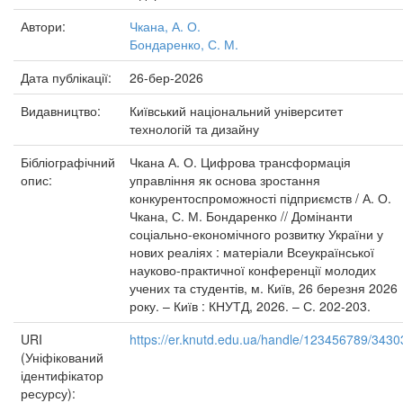
Автори:
Чкана, А. О.
Бондаренко, С. М.
Дата публікації:
26-бер-2026
Видавництво:
Київський національний університет
технологій та дизайну
Бібліографічний
Чкана А. О. Цифрова трансформація
опис:
управління як основа зростання
конкурентоспроможності підприємств / А. О.
Чкана, С. М. Бондаренко // Домінанти
соціально-економічного розвитку України у
нових реаліях : матеріали Всеукраїнської
науково-практичної конференції молодих
учених та студентів, м. Київ, 26 березня 2026
року. – Київ : КНУТД, 2026. – С. 202-203.
URI
https://er.knutd.edu.ua/handle/123456789/3430
(Уніфікований
ідентифікатор
ресурсу):