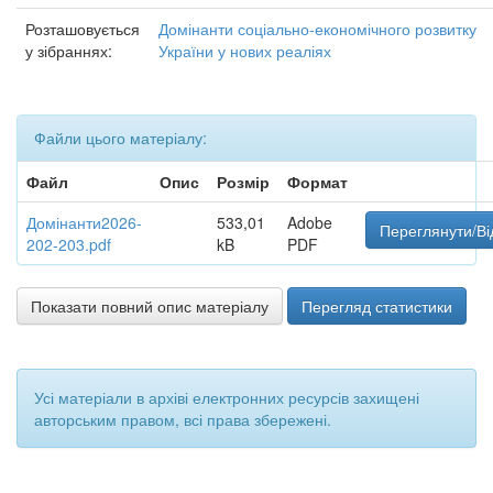
Розташовується
Домінанти соціально-економічного розвитку
у зібраннях:
України у нових реаліях
Файли цього матеріалу:
Файл
Опис
Розмір
Формат
Домінанти2026-
533,01
Adobe
Переглянути/Ві
202-203.pdf
kB
PDF
Показати повний опис матеріалу
Перегляд статистики
Усі матеріали в архіві електронних ресурсів захищені
авторським правом, всі права збережені.