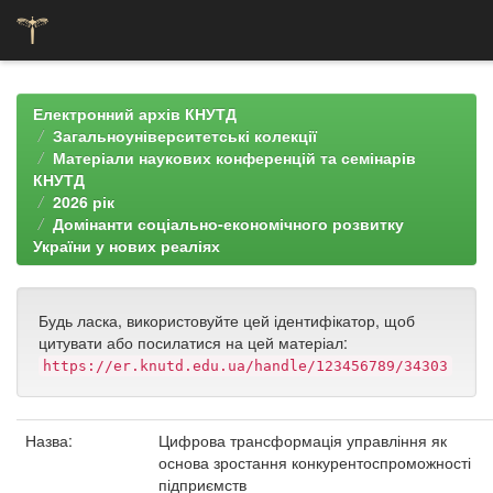
Skip
navigation
Електронний архів КНУТД
Загальноуніверситетські колекції
Матеріали наукових конференцій та семінарів
КНУТД
2026 рік
Домінанти соціально-економічного розвитку
України у нових реаліях
Будь ласка, використовуйте цей ідентифікатор, щоб
цитувати або посилатися на цей матеріал:
https://er.knutd.edu.ua/handle/123456789/34303
Назва:
Цифрова трансформація управління як
основа зростання конкурентоспроможності
підприємств