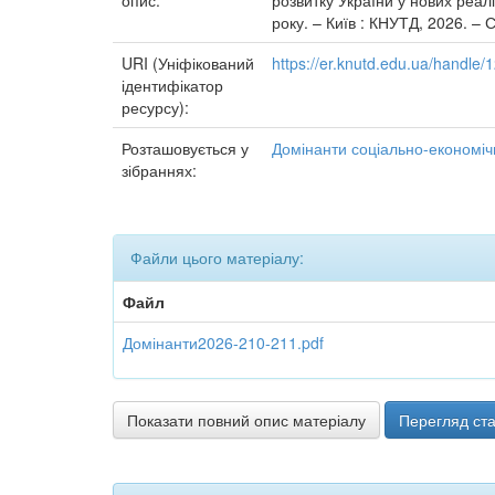
опис:
розвитку України у нових реал
року. – Київ : КНУТД, 2026. – 
URI (Уніфікований
https://er.knutd.edu.ua/handle
ідентифікатор
ресурсу):
Розташовується у
Домінанти соціально-економічн
зібраннях:
Файли цього матеріалу:
Файл
Домінанти2026-210-211.pdf
Показати повний опис матеріалу
Перегляд ста