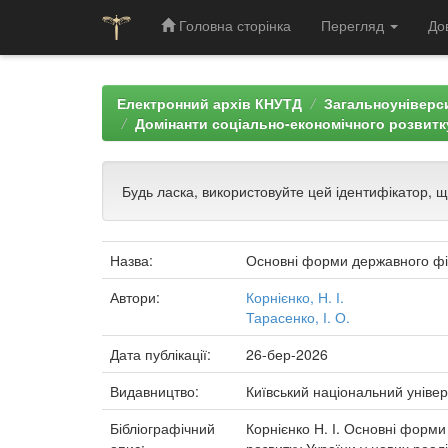
Головна сторінка
Перегляд
До
Skip
navigation
Електронний архів КНУТД
Загальноуніверси
Домінанти соціально-економічного розвитку
Будь ласка, використовуйте цей ідентифікатор, 
Назва:
Основні форми державного фін
Автори:
Корнієнко, Н. І.
Тарасенко, І. О.
Дата публікації:
26-бер-2026
Видавництво:
Київський національний універ
Бібліографічний
Корнієнко Н. І. Основні форми 