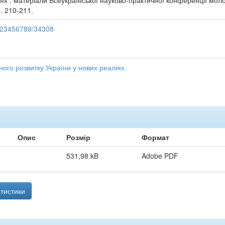
іях : матеріали Всеукраїнської науково-практичної конференції моло
С. 210-211.
/123456789/34308
ого розвитку України у нових реаліях
Опис
Розмір
Формат
531,98 kB
Adobe PDF
тистики