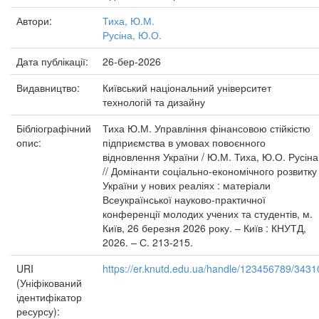
Автори:
Тиха, Ю.М.
Русіна, Ю.О.
Дата публікації:
26-бер-2026
Видавництво:
Київський національний університет
технологій та дизайну
Бібліографічний
Тиха Ю.М. Управління фінансовою стійкістю
опис:
підприємства в умовах повоєнного
відновлення України / Ю.М. Тиха, Ю.О. Русіна
// Домінанти соціально-економічного розвитку
України у нових реаліях : матеріали
Всеукраїнської науково-практичної
конференції молодих учених та студентів, м.
Київ, 26 березня 2026 року. – Київ : КНУТД,
2026. – С. 213-215.
URI
https://er.knutd.edu.ua/handle/123456789/3431
(Уніфікований
ідентифікатор
ресурсу):