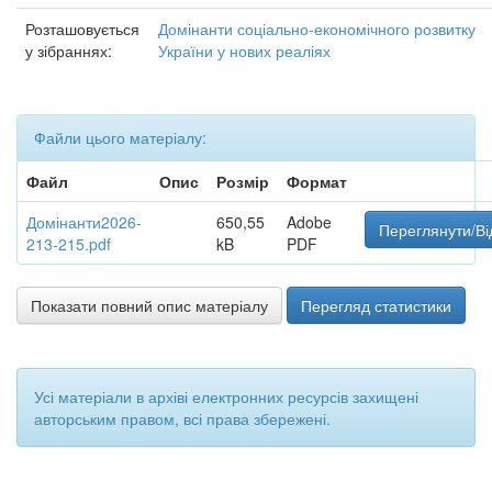
Розташовується
Домінанти соціально-економічного розвитку
у зібраннях:
України у нових реаліях
Файли цього матеріалу:
Файл
Опис
Розмір
Формат
Домінанти2026-
650,55
Adobe
Переглянути/Ві
213-215.pdf
kB
PDF
Показати повний опис матеріалу
Перегляд статистики
Усі матеріали в архіві електронних ресурсів захищені
авторським правом, всі права збережені.