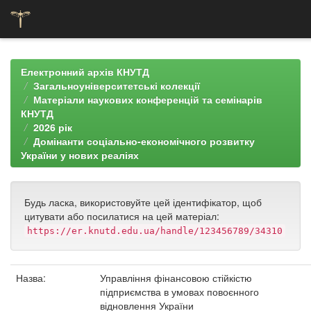
Skip
navigation
Електронний архів КНУТД
Загальноуніверситетські колекції
Матеріали наукових конференцій та семінарів
КНУТД
2026 рік
Домінанти соціально-економічного розвитку
України у нових реаліях
Будь ласка, використовуйте цей ідентифікатор, щоб
цитувати або посилатися на цей матеріал:
https://er.knutd.edu.ua/handle/123456789/34310
Назва:
Управління фінансовою стійкістю
підприємства в умовах повоєнного
відновлення України