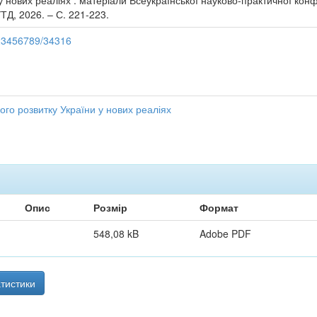
у нових реаліях : матеріали Всеукраїнської науково-практичної конф
ТД, 2026. – С. 221-223.
/123456789/34316
го розвитку України у нових реаліях
Опис
Розмір
Формат
548,08 kB
Adobe PDF
тистики