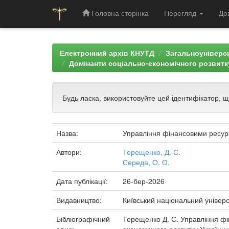
Головна сторінка
Перегляд
До
Skip
navigation
Електронний архів КНУТД
Загальноуніверси
Домінанти соціально-економічного розвитку
Будь ласка, використовуйте цей ідентифікатор, 
Назва:
Управління фінансовими ресурс
Автори:
Терещенко, Д. С.
Середа, О. О.
Дата публікації:
26-бер-2026
Видавництво:
Київський національний універс
Бібліографічний
Терещенко Д. С. Управління фін