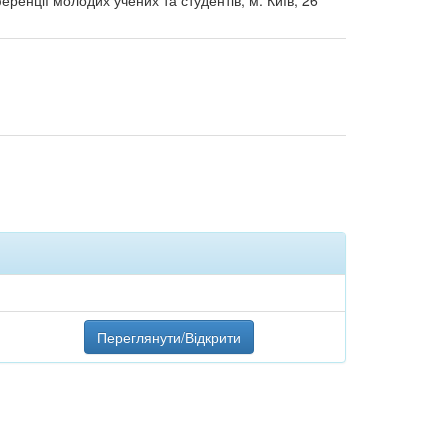
еренції молодих учених та студентів, м. Київ, 26
Переглянути/Відкрити