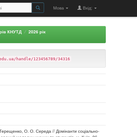
Мова
Вхід:
арів КНУТД
2026 рік
edu.ua/handle/123456789/34316
 Терещенко, О. О. Середа // Домінанти соціально-