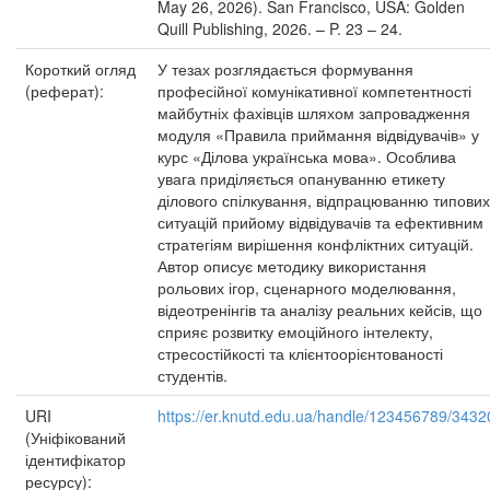
May 26, 2026). San Francisco, USA: Golden
Quill Publishing, 2026. – P. 23 – 24.
Короткий огляд
У тезах розглядається формування
(реферат):
професійної комунікативної компетентності
майбутніх фахівців шляхом запровадження
модуля «Правила приймання відвідувачів» у
курс «Ділова українська мова». Особлива
увага приділяється опануванню етикету
ділового спілкування, відпрацюванню типових
ситуацій прийому відвідувачів та ефективним
стратегіям вирішення конфліктних ситуацій.
Автор описує методику використання
рольових ігор, сценарного моделювання,
відеотренінгів та аналізу реальних кейсів, що
сприяє розвитку емоційного інтелекту,
стресостійкості та клієнтоорієнтованості
студентів.
URI
https://er.knutd.edu.ua/handle/123456789/3432
(Уніфікований
ідентифікатор
ресурсу):