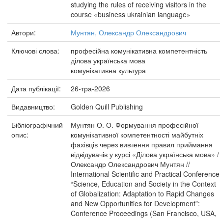
studying the rules of receiving visitors in the
course «business ukrainian language»
Автори:
Мунтян, Олександр Олександрович
Ключові слова:
професійна комунікативна компетентність
ділова українська мова
комунікативна культура
Дата публікації:
26-тра-2026
Видавництво:
Golden Quill Publishing
Бібліографічний
Мунтян О. О. Формування професійної
опис:
комунікативної компетентності майбутніх
фахівців через вивчення правил приймання
відвідувачів у курсі «Ділова українська мова» /
Олександр Олександрович Мунтян //
International Scientific and Practical Conference
“Science, Education and Society in the Context
of Globalization: Adaptation to Rapid Changes
and New Opportunities for Development”:
Conference Proceedings (San Francisco, USA,