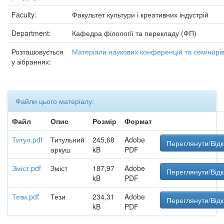
Faculty:
Факультет культури і креативних індустрій
Department:
Кафедра філології та перекладу (ФП)
Розташовується
Матеріали наукових конференцій та семінарі
у зібраннях:
Файли цього матеріалу:
Файл
Опис
Розмір
Формат
Титул.pdf
Титульний
245,68
Adobe
Переглянути/Від
аркуш
kB
PDF
Зміст.pdf
Зміст
187,97
Adobe
Переглянути/Від
kB
PDF
Тези.pdf
Тези
234,31
Adobe
Переглянути/Від
kB
PDF