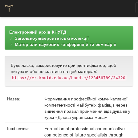
Skip
navigation
Електронний архів КНУТД
Загальноуніверситетські колекції
Матеріали наукових конференцій та семінарів
Будь ласка, використовуйте цей ідентифікатор, щоб
цитувати або посилатися на цей матеріал:
https://er.knutd.edu.ua/handle/123456789/34320
Назва:
Формування професійної комунікативної
компетентності майбутніх фахівців через
вивчення правил приймання відвідувачів у
курсі «Ділова українська мова»
Інші назви:
Formation of professional communicative
competence of future specialists through