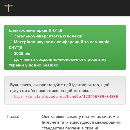
Skip
navigation
Електронний архів КНУТД
Загальноуніверситетські колекції
Матеріали наукових конференцій та семінарів
КНУТД
2026 рік
Домінанти соціально-економічного розвитку
України у нових реаліях
Будь ласка, використовуйте цей ідентифікатор, щоб
цитувати або посилатися на цей матеріал:
https://er.knutd.edu.ua/handle/123456789/34336
Назва:
Оцінка рівня захисту платіжних систем в
Інтернеті та їх відповідності міжнародним
стандартам безпеки в Україні