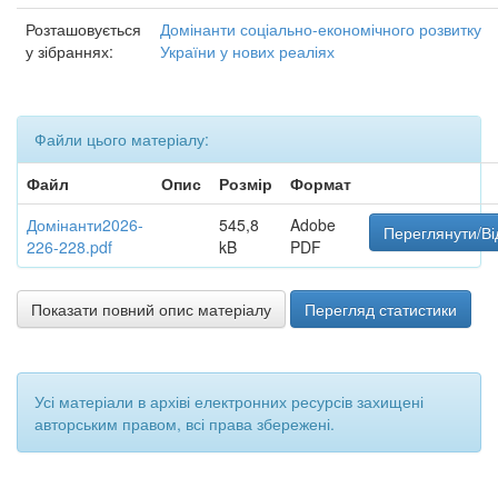
Розташовується
Домінанти соціально-економічного розвитку
у зібраннях:
України у нових реаліях
Файли цього матеріалу:
Файл
Опис
Розмір
Формат
Домінанти2026-
545,8
Adobe
Переглянути/Ві
226-228.pdf
kB
PDF
Показати повний опис матеріалу
Перегляд статистики
Усі матеріали в архіві електронних ресурсів захищені
авторським правом, всі права збережені.