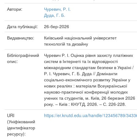
Автори:
Чуревич, Р. І.
Дуда, Г. Б.
Дата публікації:
26-бер-2026
Видавництво:
Київський національний університет
технологій та дизайну
Бібліографічний
Чуревич Р. І. Оцінка рівня захисту платіжних
опис:
систем в Інтернеті та їх відповідності
міжнародним стандартам безпеки в Україні /
Р. І. Чуревич, Г. Б. Дуда // Домінанти
соціально-економічного розвитку України у
нових реаліях : матеріали Всеукраїнської
науково-практичної конференції молодих
учених та студентів, м. Київ, 26 березня 2026
року. – Київ : КНУТД, 2026. – С. 226-228.
URI
https://er.knutd.edu.ua/handle/123456789/3433
(Уніфікований
ідентифікатор
ресурсу):