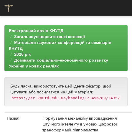
Skip
navigation
Електронний архів КНУТД
Загальноуніверситетські колекції
Матеріали наукових конференцій та семінарів
КНУТД
2026 рік
Домінанти соціально-економічного розвитку
України у нових реаліях
Будь ласка, використовуйте цей ідентифікатор, щоб
цитувати або посилатися на цей матеріал:
https://er.knutd.edu.ua/handle/123456789/34357
Назва:
Формування механізму впровадження
штучного інтелекту в умовах цифрової
трансформації підприємства