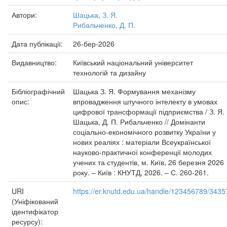
Автори:
Шацька, З. Я.
Рибальченко, Д. П.
Дата публікації:
26-бер-2026
Видавництво:
Київський національний університет
технологій та дизайну
Бібліографічний
Шацька З. Я. Формування механізму
опис:
впровадження штучного інтелекту в умовах
цифрової трансформації підприємства / З. Я.
Шацька, Д. П. Рибальченко // Домінанти
соціально-економічного розвитку України у
нових реаліях : матеріали Всеукраїнської
науково-практичної конференції молодих
учених та студентів, м. Київ, 26 березня 2026
року. – Київ : КНУТД, 2026. – С. 260-261.
URI
https://er.knutd.edu.ua/handle/123456789/3435
(Уніфікований
ідентифікатор
ресурсу):