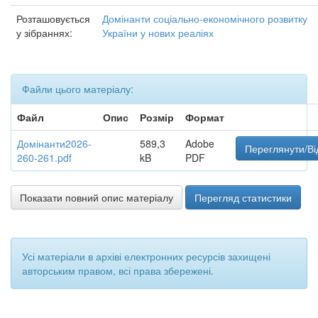
Розташовується
Домінанти соціально-економічного розвитку
у зібраннях:
України у нових реаліях
Файли цього матеріалу:
Файл
Опис
Розмір
Формат
Домінанти2026-
589,3
Adobe
Переглянути/Ві
260-261.pdf
kB
PDF
Показати повний опис матеріалу
Перегляд статистики
Усі матеріали в архіві електронних ресурсів захищені
авторським правом, всі права збережені.