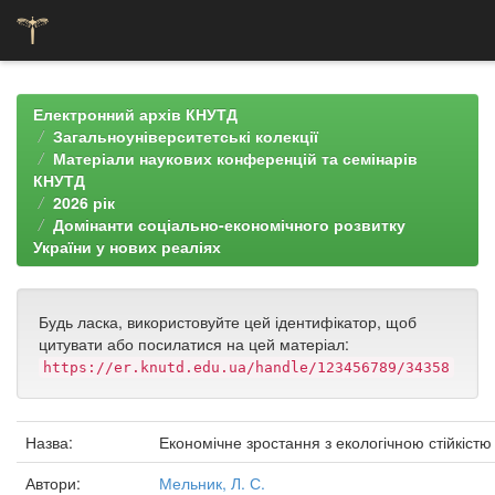
Skip
navigation
Електронний архів КНУТД
Загальноуніверситетські колекції
Матеріали наукових конференцій та семінарів
КНУТД
2026 рік
Домінанти соціально-економічного розвитку
України у нових реаліях
Будь ласка, використовуйте цей ідентифікатор, щоб
цитувати або посилатися на цей матеріал:
https://er.knutd.edu.ua/handle/123456789/34358
Назва:
Економічне зростання з екологічною стійкістю
Автори:
Мельник, Л. С.