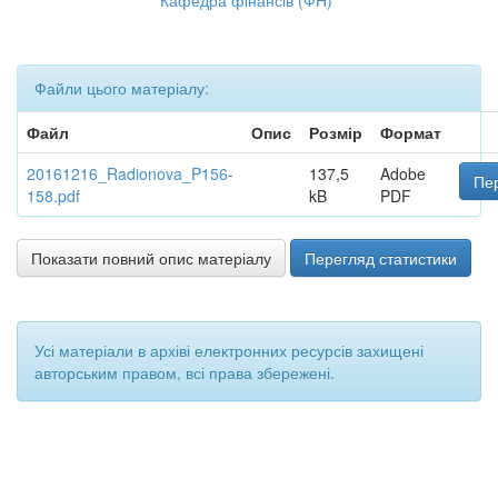
Кафедра фінансів (ФН)
Файли цього матеріалу:
Файл
Опис
Розмір
Формат
20161216_Radionova_P156-
137,5
Adobe
Пер
158.pdf
kB
PDF
Показати повний опис матеріалу
Перегляд статистики
Усі матеріали в архіві електронних ресурсів захищені
авторським правом, всі права збережені.