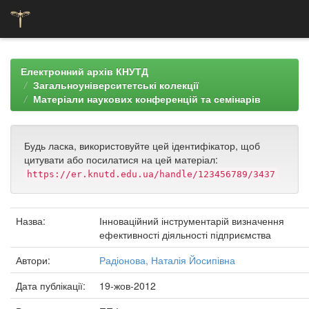
Skip
navigation
Електронний архів КНУТД
Загальноуніверситетські колекції
Матеріали наукових конференцій та семінарів
Будь ласка, використовуйте цей ідентифікатор, щоб
цитувати або посилатися на цей матеріал:
https://er.knutd.edu.ua/handle/123456789/3437
Назва:
Інноваційний інструментарій визначення
ефективності діяльності підприємства
Автори:
Радіонова, Наталія Йосипівна
Дата публікації:
19-жов-2012