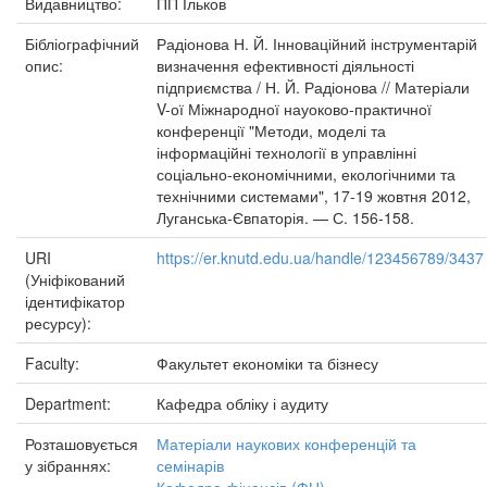
Видавництво:
ПП Ільков
Бібліографічний
Радіонова Н. Й. Інноваційний інструментарій
опис:
визначення ефективності діяльності
підприємства / Н. Й. Радіонова // Матеріали
V-ої Міжнародної науоково-практичної
конференції "Методи, моделі та
інформаційні технології в управлінні
соціально-економічними, екологічними та
технічними системами", 17-19 жовтня 2012,
Луганська-Євпаторія. — С. 156-158.
URI
https://er.knutd.edu.ua/handle/123456789/3437
(Уніфікований
ідентифікатор
ресурсу):
Faculty:
Факультет економіки та бізнесу
Department:
Кафедра обліку і аудиту
Розташовується
Матеріали наукових конференцій та
у зібраннях:
семінарів