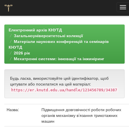
Skip
navigation
Електронний архів КНУТД
Загальноуніверситетські колекції
Матеріали наукових конференцій та семінарів
КНУТД
2026 рік
Мехатронні системи: інновації та інжиніринг
Будь ласка, використовуйте цей ідентифікатор, щоб
цитувати або посилатися на цей матеріал:
https://er.knutd.edu.ua/handle/123456789/34387
Назва:
Підвищення довговічності роботи робочих
органів механізму в’язання трикотажних
машин