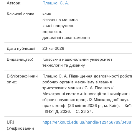
Автори:
Плешко, С. А.
Ключові слова:
клин
в’язальна машина
хвилі напружень
жорсткість
динамічні навантаження
Дата публікації:
23-кві-2026
Видавництво:
Київський національний університет
технологій та дизайну
Бібліографічний
Плешко С. А. Підвищення довговічності робот
опис:
робочих органів механізму в’язання
трикотажних машин / С. А. Плешко //
Мехатронні системи: інновації та інжиніринг :
збірник наукових праць ІX Міжнародної наук.-
практ. конф. (23 квітня 2026 р., м. Київ). – Киї
: КНУТД, 2026. – С. 23-24.
URI
https://er.knutd.edu.ua/handle/123456789/3438
(Уніфікований