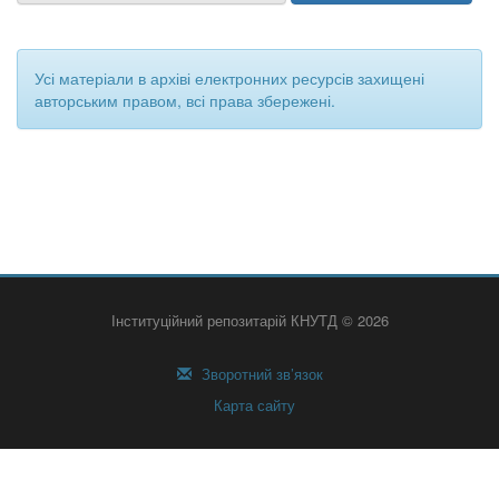
Усі матеріали в архіві електронних ресурсів захищені
авторським правом, всі права збережені.
Інституційний репозитарій КНУТД © 2026
Зворотний зв’язок
Карта сайту