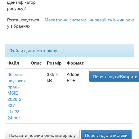
ідентифікатор
ресурсу):
Розташовується
Мехатронні системи: інновації та інжиніринг
у зібраннях:
Файли цього матеріалу:
Файл
Опис
Розмір
Формат
Збірник
385,4
Adobe
Переглянути/Відкрити
наукових
kB
PDF
праць
MSIE
2026-2-
337
(1)-23-
24.pdf
Показати повний опис матеріалу
Перегляд статистики