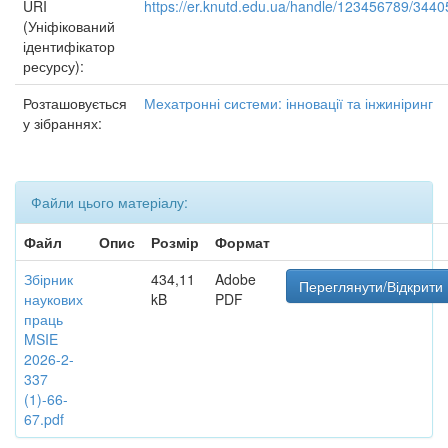
URI
https://er.knutd.edu.ua/handle/123456789/3440
(Уніфікований
ідентифікатор
ресурсу):
Розташовується
Мехатронні системи: інновації та інжиніринг
у зібраннях:
Файли цього матеріалу:
Файл
Опис
Розмір
Формат
Збірник
434,11
Adobe
Переглянути/Відкрити
наукових
kB
PDF
праць
MSIE
2026-2-
337
(1)-66-
67.pdf