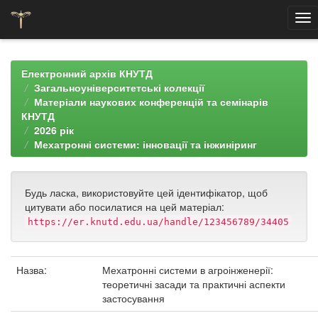
Skip
navigation
Електронний архів КНУТД
Загальноуніверситетські колекції
Матеріали наукових конференцій та семінарів
КНУТД
2026 рік
Мехатронні системи: інновації та інжиніринг
Будь ласка, використовуйте цей ідентифікатор, щоб
цитувати або посилатися на цей матеріал:
https://er.knutd.edu.ua/handle/123456789/34405
Назва:
Мехатронні системи в агроінженерії:
теоретичні засади та практичні аспекти
застосування