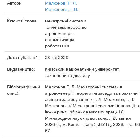
Автори:
Мелконов, Г. Л.
Мелконова, І. В.
Ключові слова:
мехатронні системи
точне землеробство
агроінженерія
автоматизація
роботизація
Дата публікації:
23-кві-2026
Видавництво:
Київський національний університет
технологій та дизайну
Бібліографічний
Мелконов Г. Л. Мехатронні системи в
опис:
агроінженерії: теоретичні засади та практичні
аспекти застосування / Г. Л. Мелконов, І. В.
Мелконова // Мехатронні системи: інновації т
інжиніринг : збірник наукових праць ІX
Міжнародної наук.-практ. конф. (23 квітня
2026 р., м. Київ). – Київ : КНУТД, 2026. – С. 66
67.