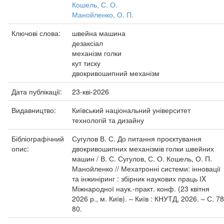
Кошель, С. О.
Манойленко, О. П.
Ключові слова:
швейна машина
дезаксіал
механізм голки
кут тиску
двокривошипний механізм
Дата публікації:
23-кві-2026
Видавництво:
Київський національний університет
технологій та дизайну
Бібліографічний
Сугулов В. С. До питання проєктування
опис:
двокривошипних механізмів голки швейних
машин / В. С. Сугулов, С. О. Кошель, О. П.
Манойленко // Мехатронні системи: інновації
та інжиніринг : збірник наукових праць ІX
Міжнародної наук.-практ. конф. (23 квітня
2026 р., м. Київ). – Київ : КНУТД, 2026. – С. 78
80.