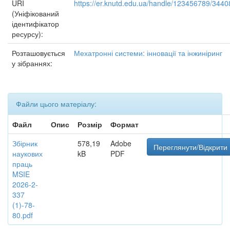
URI
https://er.knutd.edu.ua/handle/123456789/3440
(Уніфікований
ідентифікатор
ресурсу):
Розташовується
Мехатронні системи: інновації та інжиніринг
у зібраннях:
Файли цього матеріалу:
Файл
Опис
Розмір
Формат
Збірник
578,19
Adobe
Переглянути/Відкрити
наукових
kB
PDF
праць
MSIE
2026-2-
337
(1)-78-
80.pdf