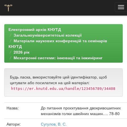
Skip
navigation
Електронний архів КНУТД
Загальноуніверситетські колекції
Матеріали наукових конференцій та семінарів
КНУТД
2026 рік
Мехатронні системи: інновації та інжиніринг
Будь ласка, використовуйте цей ідентифікатор, щоб
цитувати або посилатися на цей матеріал:
https://er.knutd.edu.ua/handle/123456789/34408
Назва:
До питання проєктування двокривошипних
механізмів голки швейних машин…. 78-80
Автори:
Сугулов, В. С.