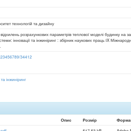
ситет технологій та дизайну
 відхилень розрахункових параметрів теплової моделі будинку на за
теми: інновації та інжиніринг : збірник наукових праць ІX Міжнародної
.
e/123456789/34412
 та інжиніринг
Опис
Розмір
Форма
.pdf
517,53 kB
Adobe 