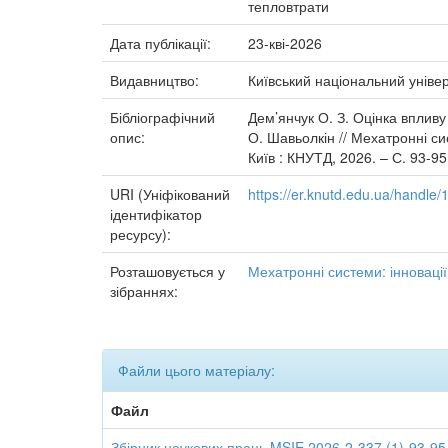
тепловтрати
Дата публікації:
23-кві-2026
Видавництво:
Київський національний універ
Бібліографічний
Дем’янчук О. З. Оцінка впливу
опис:
О. Шавьолкін // Мехатронні сис
Київ : КНУТД, 2026. – С. 93-95
URI (Уніфікований
https://er.knutd.edu.ua/handl
ідентифікатор
ресурсу):
Розташовується у
Мехатронні системи: інновації
зібраннях:
Файли цього матеріалу:
Файл
Збірник наукових праць MSIE 2026-2-337 (1)-93-95