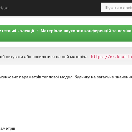
відка
тетські колекції
Матеріали наукових конференцій та семін
г
щоб цитувати або посилатися на цей матеріал:
https://er.knutd.
ахункових параметрів теплової моделі будинку на загальне значенн
раметрів