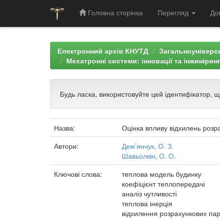
Головна сторінка
Перегляд
До
Skip
navigation
Електронний архів КНУТД
Загальноуніверси
Мехатронні системи: інновації та інжинірин
Будь ласка, використовуйте цей ідентифікатор, 
Назва:
Оцінка впливу відхилень розр
Автори:
Дем’янчук, О. З.
Шавьолкін, О. О.
Ключові слова:
теплова модель будинку
коефіцієнт теплопередачі
аналіз чутливості
теплова інерція
відхилення розрахункових па