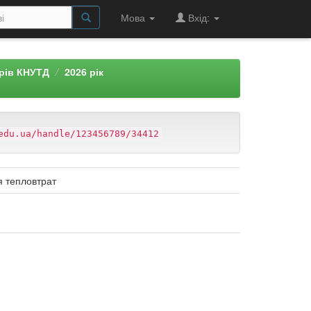
Мова
Вхід:
арів КНУТД
2026 рік
edu.ua/handle/123456789/34412
я тепловтрат