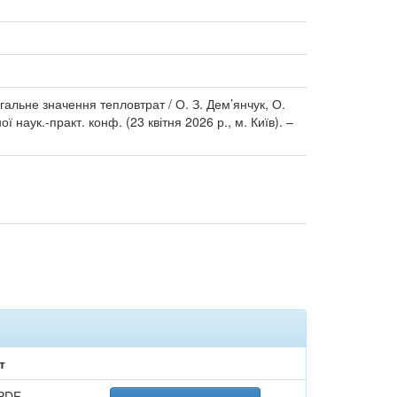
гальне значення тепловтрат / О. З. Дем’янчук, О.
 наук.-практ. конф. (23 квітня 2026 р., м. Київ). –
т
PDF