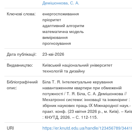
Демішонкова, С. А.
Ключові слова:
енергоспоживання
пріоритет
адаптивний алгоритм
математична модель
вимірювання
прогнозування
Дата публікації:
23-кві-2026
Видавництво:
Київський національний університет
технологій та дизайну
Бібліографічний
Біла Т. Я. Інтелектуальне керування
опис:
навантаженням квартири при обмеженій
потужності / Т. Я. Біла, С. А. Демішонкова //
Мехатронні системи: інновації та інжиніринг :
збірник наукових праць ІX Міжнародної наук.-
практ. конф. (23 квітня 2026 р., м. Київ). – Киї
: КНУТД, 2026. – С. 112-115.
URI
https://er.knutd.edu.ua/handle/123456789/3441