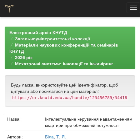
Skip
navigation
Електронний архів КНУТД
Загальноуніверситетські колекції
Матеріали наукових конференцій та семінарів
КНУТД
2026 рік
Мехатронні системи: інновації та інжиніринг
Будь ласка, використовуйте цей ідентифікатор, щоб
цитувати або посилатися на цей матеріал:
https://er.knutd.edu.ua/handle/123456789/34418
Назва:
Інтелектуальне керування навантаженням
квартири при обмеженій потужності
Автори:
Біла, Т. Я.