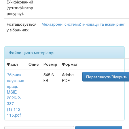
(Уніфікований
ідентифікатор
ресурсу):
Розташовується
Мехатронні системи: інновації та інжиніринг
у зібраннях:
Файли цього матеріалу:
Файл
Опис
Розмір
Формат
Збірник
545,61
Adobe
Переглянути/Відкрити
наукових
kB
PDF
праць
MSIE
2026-2-
337
(1)-112-
115.pdf