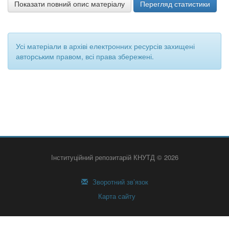
Показати повний опис матеріалу
Перегляд статистики
Усі матеріали в архіві електронних ресурсів захищені
авторським правом, всі права збережені.
Інституційний репозитарій КНУТД © 2026
Зворотний зв’язок
Карта сайту