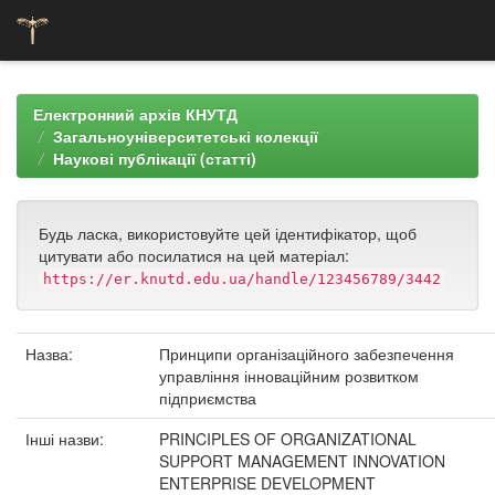
Skip
navigation
Електронний архів КНУТД
Загальноуніверситетські колекції
Наукові публікації (статті)
Будь ласка, використовуйте цей ідентифікатор, щоб
цитувати або посилатися на цей матеріал:
https://er.knutd.edu.ua/handle/123456789/3442
Назва:
Принципи організаційного забезпечення
управління інноваційним розвитком
підприємства
Інші назви:
PRINCIPLES OF ORGANIZATIONAL
SUPPORT MANAGEMENT INNOVATION
ENTERPRISE DEVELOPMENT