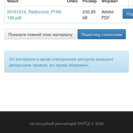
Файл
Опис
Розмір
Формат
20161214_Radionova_P189-
230,85
Adobe
Пер
195.pdf
kB
PDF
Показати повний опис матеріалу
Перегляд статистики
Усі матеріали в архіві електронних ресурсів захищені
авторським правом, всі права збережені.
Інституційний репозитарій КНУТД © 2026