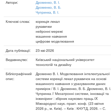
Автори:
Дроменко, В. І.
Дроменко, В. Б.
Чупринка, В. І.
Ключові слова:
корекція лекал
рукавички
нейронні мережі
машинне навчання
цифрове моделювання
Дата публікації:
23-кві-2026
Видавництво:
Київський національний університет
технологій та дизайну
Бібліографічний
Дроменко В. І. Моделювання інтелектуальної
опис:
системи корекції лекал рукавичок на основі
машинного навчання з урахуванням даних
примірок / В. І. Дроменко, В. Б. Дроменко, В. І
Чупринка // Мехатронні системи, інновації та
інжиніринг : збірник наукових праць ІX
Міжнародної наук.-практ. конф. (23 квітня
2026 р., м. Київ). – Київ : КНУТД, 2026. – С.