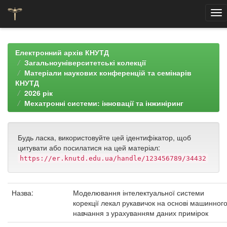
Skip
navigation
Електронний архів КНУТД
Загальноуніверситетські колекції
Матеріали наукових конференцій та семінарів
КНУТД
2026 рік
Мехатронні системи: інновації та інжиніринг
Будь ласка, використовуйте цей ідентифікатор, щоб
цитувати або посилатися на цей матеріал:
https://er.knutd.edu.ua/handle/123456789/34432
Назва:
Моделювання інтелектуальної системи
корекції лекал рукавичок на основі машинног
навчання з урахуванням даних примірок