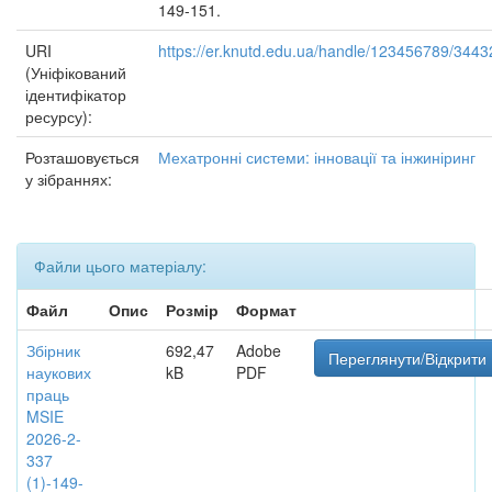
149-151.
URI
https://er.knutd.edu.ua/handle/123456789/3443
(Уніфікований
ідентифікатор
ресурсу):
Розташовується
Мехатронні системи: інновації та інжиніринг
у зібраннях:
Файли цього матеріалу:
Файл
Опис
Розмір
Формат
Збірник
692,47
Adobe
Переглянути/Відкрити
наукових
kB
PDF
праць
MSIE
2026-2-
337
(1)-149-