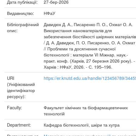
Дата публікації:
27-бер-2026
Видавництво:
НФаУ
Бібліографічний
Давидюк Д. А., Писаренко П. О., Охмат О. А.
опис:
Використання наноматеріалів для
забезпечення біостійкості шкіряних матеріалів
/ Д. А. Давидюк, П. О. Писаренко, О. А. Охмат
// Проблеми та досягнення сучасної
біотехнології : матеріали VІ Міжнар. наук.-
практ. конф. (Харків, 27 березня 2026 року). -
Харків : НФаУ, 2026. - С. 195–196.
URI
https://er.knutd.edu.ua/handle/123456789/3445
(Уніфікований
ідентифікатор
ресурсу):
Faculty:
Факультет хімічних та біофармацевтичних
технологій
Department:
Кафедра біотехнології, шкіри та хутра