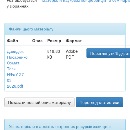
Розташовується
Матеріали наукових конференцій та семінарі
у зібраннях:
Файли цього матеріалу:
Файл
Опис
Розмір
Формат
Давидюк
819,83
Adobe
Переглянути/Відкрит
Писаренко
kB
PDF
Охмат
Тези
НФаУ 27
03
2026.pdf
Показати повний опис матеріалу
Перегляд статистики
Усі матеріали в архіві електронних ресурсів захищені