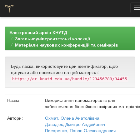
Skip
navigation
Електронний архів КНУТД
Загальноуніверситетські колекції
Матеріали наукових конференцій та семінарів
Будь ласка, використовуйте цей ідентифікатор, щоб
цитувати або посилатися на цей матеріал:
https://er.knutd.edu.ua/handle/123456789/34455
Назва:
Використання наноматеріалів для
забезпечення біостійкості шкіряних матеріалів
Автори:
Охмат, Олена Анатоліївна
Давидюк, Дмитро Андрійович
Писаренко, Павло Олександрович