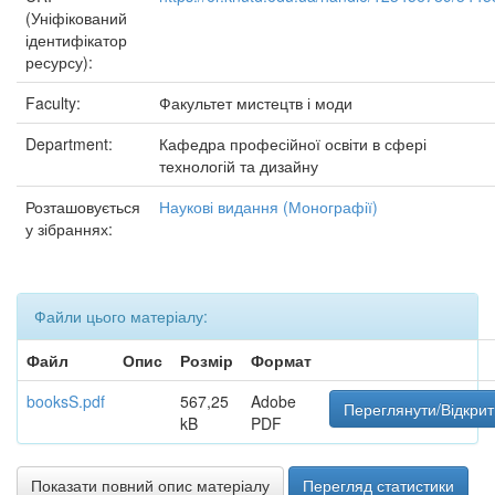
(Уніфікований
ідентифікатор
ресурсу):
Faculty:
Факультет мистецтв і моди
Department:
Кафедра професійної освіти в сфері
технологій та дизайну
Розташовується
Наукові видання (Монографії)
у зібраннях:
Файли цього матеріалу:
Файл
Опис
Розмір
Формат
booksS.pdf
567,25
Adobe
Переглянути/Відкрит
kB
PDF
Показати повний опис матеріалу
Перегляд статистики