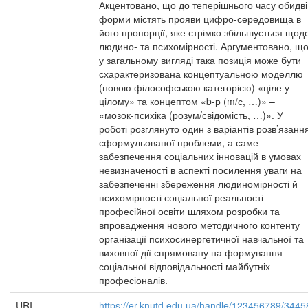
Акцентовано, що до теперішнього часу обидві
форми містять прояви цифро-середовища в
його пропорції, яке стрімко збільшується щод
людино- та психомірності. Аргументовано, щ
у загальному вигляді така позиція може бути
схарактеризована концептуальною моделлю
(новою філософською категорією) «ціле у
цілому» та концептом «b-р (m/с, …)» –
«мозок-психіка (розум/свідомість, …)». У
роботі розглянуто один з варіантів розв’язанн
сформульованої проблеми, а саме
забезпечення соціальних інновацій в умовах
невизначеності в аспекті посилення уваги на
забезпеченні збереження людиномірності й
психомірності соціальної реальності
професійної освіти шляхом розробки та
впровадження нового методичного контенту
організації психосинергетичної навчальної та
виховної дії спрямовану на формування
соціальної відповідальності майбутніх
професіоналів.
URI
https://er.knutd.edu.ua/handle/123456789/3445