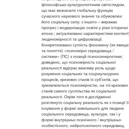
філософсько-культурологічним світоглядом,
що має визначати глобальну функцію
сучасного наукового знання та обумовлює
його соціальну силу; з іншого – виражає
прогрес і модернізацію освіти у різні історичні
епохи.; актуалізовано характеристики контент
людиномірності та цифровізації.
Конкретизовано сутність феномену (як явище
та поняття) «психомірні середовища /
системи» (ПС) з позицй психосинергетики;
доведено, що психомірність соціальної
реальності відіграє важливу роль щодо
розуміння соціальних та соціокультурних
процесів, кризових станів їх суб’єктів, що
зумовлюються психомірністю, на тлі кризових
станів самого суспільства як соціальної
реальності. Окрім того в дослідженні
розглянуто соціальну реальність як з позиції її
існування у формі зовнішнього для людини
соціального середовища, культури, так і у
формі внутрішньо психічного / внутрішньо-
особистісного, нейропсихічного середовищ.