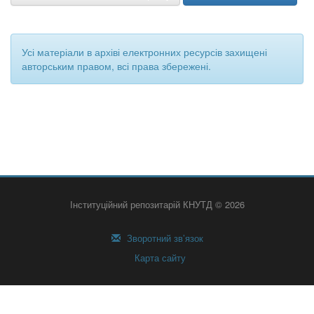
Усі матеріали в архіві електронних ресурсів захищені
авторським правом, всі права збережені.
Інституційний репозитарій КНУТД © 2026
Зворотний зв’язок
Карта сайту