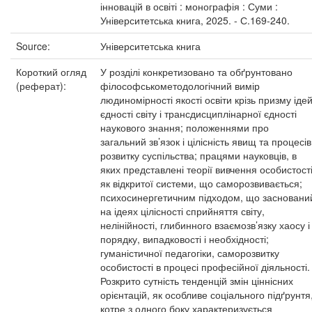
інновацій в освіті : монографія : Суми :
Університетська книга, 2025. - С.169-240.
Source:
Університетська книга
Короткий огляд
У розділі конкретизовано та обґрунтовано
(реферат):
філософськометодологічний вимір
людиномірності якості освіти крізь призму іде
єдності світу і трансдисциплінарної єдності
наукового знання; положеннями про
загальний зв’язок і цілісність явищ та процесів
розвитку суспільства; працями науковців, в
яких представлені теорії вивчення особистост
як відкритої системи, що саморозвивається;
психосинергетичним підходом, що засновани
на ідеях цілісності сприйняття світу,
нелінійності, глибинного взаємозв’язку хаосу і
порядку, випадковості і необхідності;
гуманістичної педагогіки, саморозвитку
особистості в процесі професійної діяльності.
Розкрито сутність тенденцій змін ціннісних
орієнтацій, як особливе соціального підґрунтя
котре з одного боку характеризується