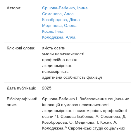
Автори:
Єршова-Бабенко, Ірина
Семенова, Алла
Козобродова, Діана
Медянова, Олена
Косяк, Інна
Колодяжна, Алла
Ключові слова:
якість освіти
умови невизначеності
професійна освіта
людиномірність
психомірність
адаптивна особистість фахівця
Дата публікації:
2025
Бібліографічний
Єршова-Бабенко І. Забезпечення соціальних
опис:
інновацій в умовах невизначеності:
людиномірність і психомірність професійної
освіти / І. Єршова-Бабенко, А. Семенова, Д.
Козобродова, О. Медянова, І. Косяк, А.
Колодяжна // Європейські студії соціальних