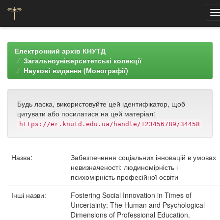
Skip
navigation
Електронний архів КНУТД
Загальноуніверситетські колекції
Наукові видання (Монографії)
Будь ласка, використовуйте цей ідентифікатор, щоб
цитувати або посилатися на цей матеріал:
https://er.knutd.edu.ua/handle/123456789/34458
Назва:
Забезпечення соціальних інновацій в умовах
невизначеності: людиномірність і
психомірність професійної освіти
Інші назви:
Fostering Social Innovation in Times of
Uncertainty: The Human and Psychological
Dimensions of Professional Education.