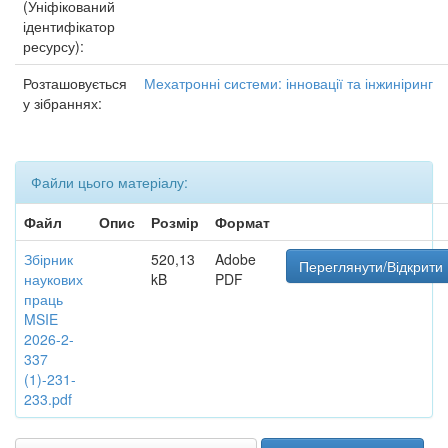
(Уніфікований
ідентифікатор
ресурсу):
Розташовується
Мехатронні системи: інновації та інжиніринг
у зібраннях:
Файли цього матеріалу:
Файл
Опис
Розмір
Формат
Збірник
520,13
Adobe
Переглянути/Відкрити
наукових
kB
PDF
праць
MSIE
2026-2-
337
(1)-231-
233.pdf