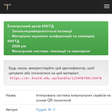
Skip
navigation
Електронний архів КНУТД
Загальноуніверситетські колекції
Матеріали наукових конференцій та семінарів
КНУТД
2026 рік
Мехатронні системи: інновації та інжиніринг
Будь ласка, використовуйте цей ідентифікатор, щоб
цитувати або посилатися на цей матеріал:
https://er.knutd.edu.ua/handle/123456789/34478
Назва:
Інтегрована система комунальних сервісів на
основі QR-технологій
Автори:
Рудий, М. С.