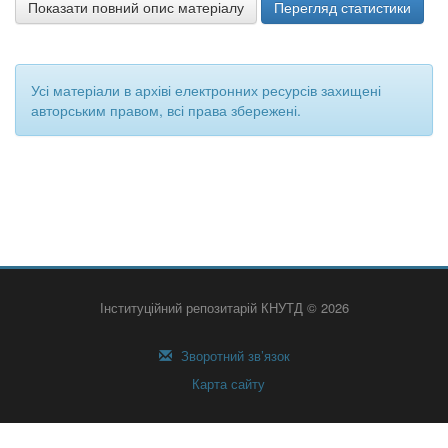
Показати повний опис матеріалу
Перегляд статистики
Усі матеріали в архіві електронних ресурсів захищені
авторським правом, всі права збережені.
Інституційний репозитарій КНУТД © 2026
Зворотний зв’язок
Карта сайту