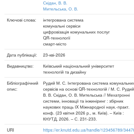
Скідан, В. В.
Мительська, О. В.
Ключові слова:
інтегрована система
комунальні сервіси
цифровізація комунальних послуг
QR-технології
смарт-місто
Дата публікації:
23-кві-2026
Видавництво:
Київський національний університет
технологій та дизайну
Бібліографічний
Рудий М. С. Інтегрована система комунальни
опис:
сервісів на основі QR-технологій / М. С. Рудий
В. В. Скідан, О. В. Мительська // Мехатронні
системи, інновації та інжиніринг : збірник
наукових праць ІX Міжнародної наук.-практ.
конф. (23 квітня 2026 р., м. Київ). – Київ :
КНУТД, 2026. – С. 231-233.
URI
https://er.knutd.edu.ua/handle/123456789/3447