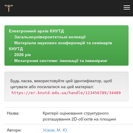
Skip
navigation
Електронний архів КНУТД
Загальноуніверситетські колекції
Матеріали наукових конференцій та семінарів
КНУТД
2026 рік
Мехатронні системи: інновації та інжиніринг
Будь ласка, використовуйте цей ідентифікатор, щоб
цитувати або посилатися на цей матеріал:
https://er.knutd.edu.ua/handle/123456789/34489
Назва:
Критерії оцінювання структурного
розташування 2D-об’єктів на площині
Автори:
Усіков, М. Ю.