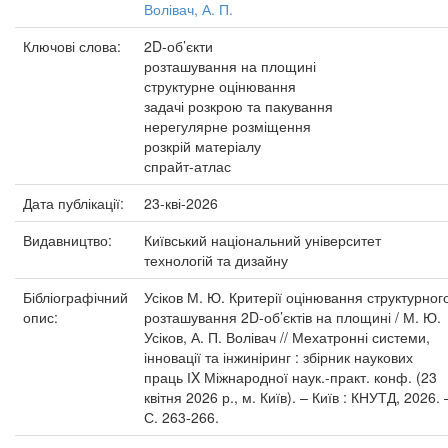
Волівач, А. П.
Ключові слова:
2D-об’єкти
розташування на площині
структурне оцінювання
задачі розкрою та пакування
нерегулярне розміщення
розкрій матеріалу
спрайт-атлас
Дата публікації:
23-кві-2026
Видавництво:
Київський національний університет
технологій та дизайну
Бібліографічний
Усіков М. Ю. Критерії оцінювання структурног
опис:
розташування 2D-об’єктів на площині / М. Ю.
Усіков, А. П. Волівач // Мехатронні системи,
інновації та інжиніринг : збірник наукових
праць ІX Міжнародної наук.-практ. конф. (23
квітня 2026 р., м. Київ). – Київ : КНУТД, 2026. 
С. 263-266.