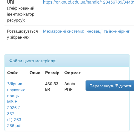
URI
https://er.knutd.edu.ua/handle/123456789/3448
(Уніфікований
ідентифікатор
ресурсу):
Розташовується
Мехатронні системи: інновації та інжиніринг
у зібраннях:
Файли цього матеріалу:
Файл
Опис
Розмір
Формат
Збірник
460,53
Adobe
Переглянути/Відкрити
наукових
kB
PDF
праць
MSIE
2026-2-
337
(1)-263-
266.pdf