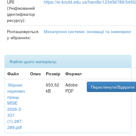
URI
https://er.knutd.edu.ua/handle/123456789/3450
(Уніфікований
ідентифікатор
ресурсу):
Розташовується
Мехатронні системи: інновації та інжиніринг
у зібраннях:
Файли цього матеріалу:
Файл
Опис
Розмір
Формат
Збірник
653,52
Adobe
Переглянути/Відкрити
наукових
kB
PDF
праць
MSIE
2026-2-
337
(1)-287-
289.pdf