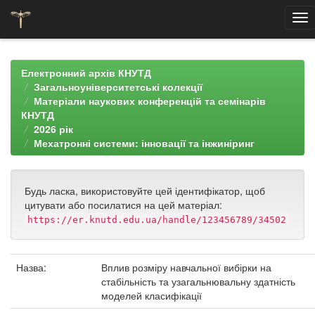
Skip
navigation
Електронний архів КНУТД
Загальноуніверситетські колекції
Матеріали наукових конференцій та семінарів
КНУТД
2026 рік
Мехатронні системи: інновації та інжиніринг
Будь ласка, використовуйте цей ідентифікатор, щоб
цитувати або посилатися на цей матеріал:
https://er.knutd.edu.ua/handle/123456789/34502
Назва:
Вплив розміру навчальної вибірки на
стабільність та узагальнювальну здатність
моделей класифікації