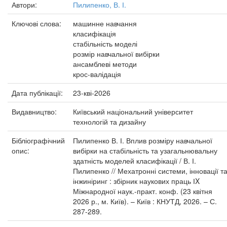
Автори:
Пилипенко, В. І.
Ключові слова:
машинне навчання
класифікація
стабільність моделі
розмір навчальної вибірки
ансамблеві методи
крос-валідація
Дата публікації:
23-кві-2026
Видавництво:
Київський національний університет
технологій та дизайну
Бібліографічний
Пилипенко В. І. Вплив розміру навчальної
опис:
вибірки на стабільність та узагальнювальну
здатність моделей класифікації / В. І.
Пилипенко // Мехатронні системи, інновації т
інжиніринг : збірник наукових праць ІX
Міжнародної наук.-практ. конф. (23 квітня
2026 р., м. Київ). – Київ : КНУТД, 2026. – С.
287-289.