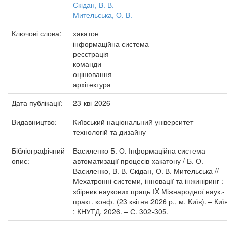
Скідан, В. В.
Мительська, О. В.
Ключові слова:
хакатон
інформаційна система
реєстрація
команди
оцінювання
архітектура
Дата публікації:
23-кві-2026
Видавництво:
Київський національний університет
технологій та дизайну
Бібліографічний
Василенко Б. О. Інформаційна система
опис:
автоматизації процесів хакатону / Б. О.
Василенко, В. В. Скідан, О. В. Мительська //
Мехатронні системи, інновації та інжиніринг :
збірник наукових праць ІX Міжнародної наук.-
практ. конф. (23 квітня 2026 р., м. Київ). – Киї
: КНУТД, 2026. – С. 302-305.