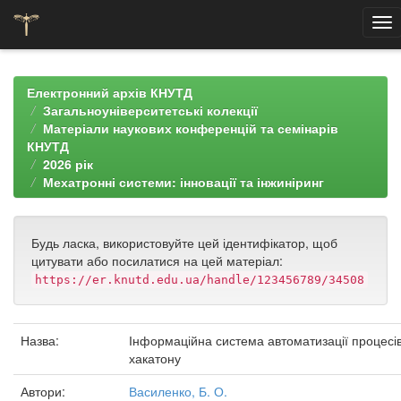
Skip
navigation
Електронний архів КНУТД
Загальноуніверситетські колекції
Матеріали наукових конференцій та семінарів
КНУТД
2026 рік
Мехатронні системи: інновації та інжиніринг
Будь ласка, використовуйте цей ідентифікатор, щоб
цитувати або посилатися на цей матеріал:
https://er.knutd.edu.ua/handle/123456789/34508
Назва:
Інформаційна система автоматизації процесі
хакатону
Автори:
Василенко, Б. О.