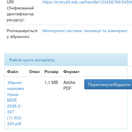
URI
https://er.knutd.edu.ua/handle/123456789/3450
(Уніфікований
ідентифікатор
ресурсу):
Розташовується
Мехатронні системи: інновації та інжиніринг
у зібраннях:
Файли цього матеріалу:
Файл
Опис
Розмір
Формат
Збірник
1,1 MB
Adobe
Переглянути/Відкрити
наукових
PDF
праць
MSIE
2026-2-
337
(1)-302-
305.pdf