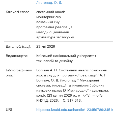
Листопад, О. Д.
Ключові слова:
системний аналіз
моніторинг сну
показники сну
програмна реалізація
методи оцінювання
архітектура застосунку
Дата публікації:
23-кві-2026
Видавництво:
Київський національний університет
технологій та дизайну
Бібліографічний
Волівач А. П. Системний аналіз показників
опис:
якості сну для програмної реалізації / А. П.
Волівач, О. Д. Листопад // Мехатронні
системи, інновації та інжиніринг : збірник
наукових праць ІX Міжнародної наук.-практ.
конф. (23 квітня 2026 р., м. Київ). – Київ :
КНУТД, 2026. – С. 317-318.
URI
https://er.knutd.edu.ua/handle/123456789/3451