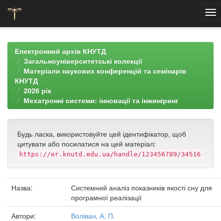
Skip
navigation
Електронний архів КНУТД
Загальноуніверситетські колекції
Матеріали наукових конференцій та семінарів
КНУТД
2026 рік
Мехатронні системи: інновації та інжиніринг
Будь ласка, використовуйте цей ідентифікатор, щоб
цитувати або посилатися на цей матеріал:
https://er.knutd.edu.ua/handle/123456789/34516
Назва:
Системний аналіз показників якості сну для
програмної реалізації
Автори:
Волівач, А. П.