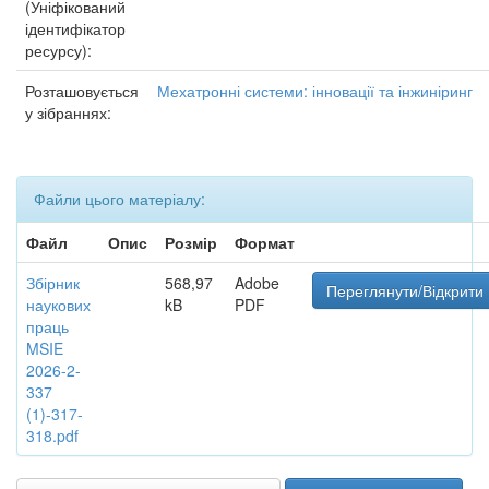
(Уніфікований
ідентифікатор
ресурсу):
Розташовується
Мехатронні системи: інновації та інжиніринг
у зібраннях:
Файли цього матеріалу:
Файл
Опис
Розмір
Формат
Збірник
568,97
Adobe
Переглянути/Відкрити
наукових
kB
PDF
праць
MSIE
2026-2-
337
(1)-317-
318.pdf