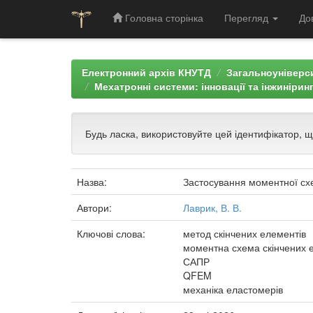
Головна сторінка
Перегляд
До
Skip
navigation
Електронний архів КНУТД
Загальноуніверси
Мехатронні системи: інновації та інжинірин
Будь ласка, використовуйте цей ідентифікатор, 
Назва:
Застосування моментної схе
Автори:
Лаврик, В. В.
Ключові слова:
метод скінчених елементів
моментна схема скінчених 
САПР
QFEM
механіка еластомерів