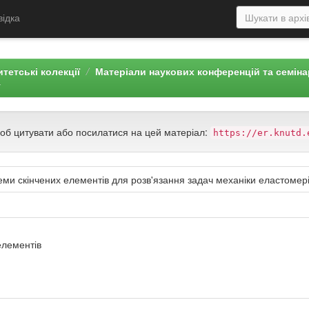
відка
тетські колекції
Матеріали наукових конференцій та семін
г
щоб цитувати або посилатися на цей матеріал:
https://er.knutd.
ми скінчених елементів для розв'язання задач механіки еластомер
елементів