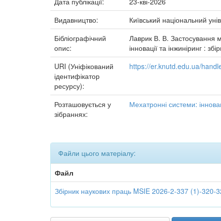
Дата публікації:
23-кві-2026
Видавництво:
Київський національний унів
Бібліографічний
Лаврик В. В. Застосування м
опис:
інновації та інжиніринг : зб
URI (Уніфікований
https://er.knutd.edu.ua/han
ідентифікатор
ресурсу):
Розташовується у
Мехатронні системи: інновац
зібраннях:
Файли цього матеріалу:
Файл
Збірник наукових праць MSIE 2026-2-337 (1)-320-3