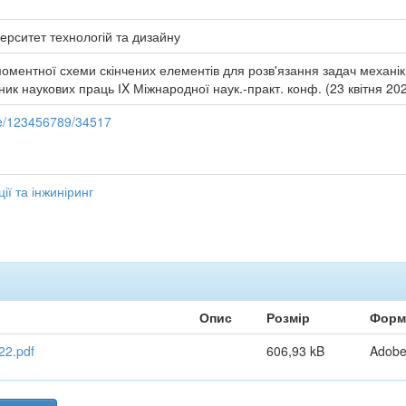
ерситет технологій та дизайну
оментної схеми скінчених елементів для розв'язання задач механіки
ірник наукових праць ІX Міжнародної наук.-практ. конф. (23 квітня 2026
dle/123456789/34517
ії та інжиніринг
Опис
Розмір
Форм
22.pdf
606,93 kB
Adob