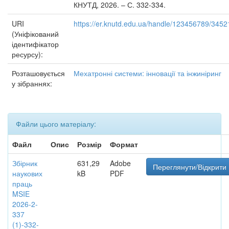
КНУТД, 2026. – С. 332-334.
URI
https://er.knutd.edu.ua/handle/123456789/3452
(Уніфікований
ідентифікатор
ресурсу):
Розташовується
Мехатронні системи: інновації та інжиніринг
у зібраннях:
Файли цього матеріалу:
Файл
Опис
Розмір
Формат
Збірник
631,29
Adobe
Переглянути/Відкрити
наукових
kB
PDF
праць
MSIE
2026-2-
337
(1)-332-