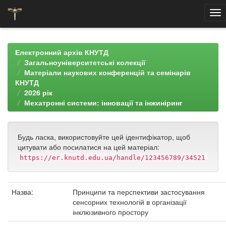
Skip
navigation
Електронний архів КНУТД
Загальноуніверситетські колекції
Матеріали наукових конференцій та семінарів
КНУТД
2026 рік
Мехатронні системи: інновації та інжиніринг
Будь ласка, використовуйте цей ідентифікатор, щоб
цитувати або посилатися на цей матеріал:
https://er.knutd.edu.ua/handle/123456789/34521
Назва:
Принципи та перспективи застосування
сенсорних технологій в організації
інклюзивного простору