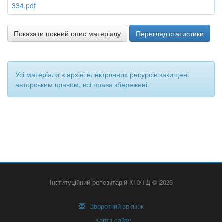
334.pdf
Показати повний опис матеріалу
Перегляд статистики
Усі матеріали в архіві електронних ресурсів захищені
авторським правом, всі права збережені.
Інституційний репозитарій КНУТД © 2026
Зворотний зв’язок
Карта сайту