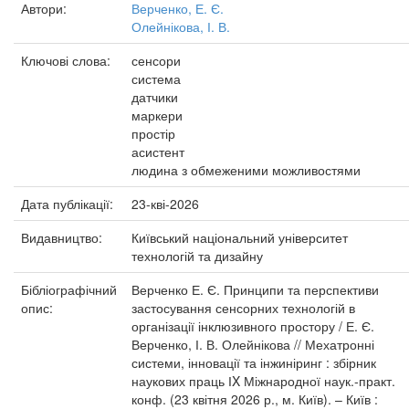
Автори:
Верченко, Е. Є.
Олейнікова, І. В.
Ключові слова:
сенсори
система
датчики
маркери
простір
асистент
людина з обмеженими можливостями
Дата публікації:
23-кві-2026
Видавництво:
Київський національний університет
технологій та дизайну
Бібліографічний
Верченко Е. Є. Принципи та перспективи
опис:
застосування сенсорних технологій в
організації інклюзивного простору / Е. Є.
Верченко, І. В. Олейнікова // Мехатронні
системи, інновації та інжиніринг : збірник
наукових праць ІX Міжнародної наук.-практ.
конф. (23 квітня 2026 р., м. Київ). – Київ :