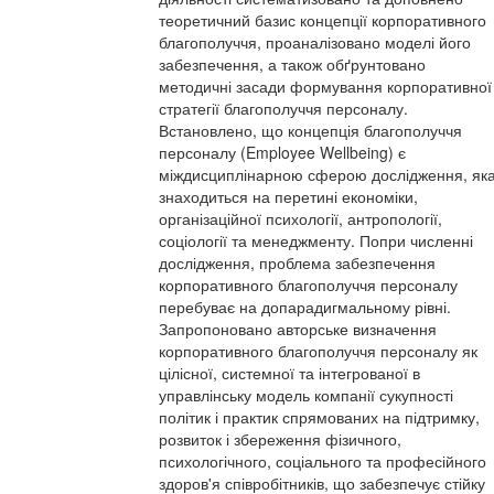
теоретичний базис концепції корпоративного
благополуччя, проаналізовано моделі його
забезпечення, а також обґрунтовано
методичні засади формування корпоративної
стратегії благополуччя персоналу.
Встановлено, що концепція благополуччя
персоналу (Employee Wellbeing) є
міждисциплінарною сферою дослідження, як
знаходиться на перетині економіки,
організаційної психології, антропології,
соціології та менеджменту. Попри численні
дослідження, проблема забезпечення
корпоративного благополуччя персоналу
перебуває на допарадигмальному рівні.
Запропоновано авторське визначення
корпоративного благополуччя персоналу як
цілісної, системної та інтегрованої в
управлінську модель компанії сукупності
політик і практик спрямованих на підтримку,
розвиток і збереження фізичного,
психологічного, соціального та професійного
здоров'я співробітників, що забезпечує стійку