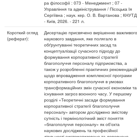
ра філософії : 073 - Менеджмент ; 07 -
Управління та адміністрування / Пісоцька Ія
Сергіївна ; наук. кер. О. В. Вартанова ; КНУТД
- Київ, 2026. - 221 л.
Короткий огляд
Дисертацію присвячено вирішенню важливог
(реферат):
наукового завдання, яке полягало в
обґрунтуванні теоретичних засад та
концептуалізації сучасного підходу до
формування корпоративної стратегії
благополуччя персоналу підприємства, а
також у розробленні практичних рекомендаці
щодо впровадження комплексної програми
корпоративного благополуччя в умовах
трансформаційних змін сучасної економіки та
існування загроз воєнного часу. У першому
розділі «Теоретичні засади формування
корпоративної стратегії благополуччя
персоналу» автором досліджено змістову
сутність і термінологічний зміст поняття
«благополуччя персоналу» як об'єкта
наукових досліджень та професійної
діяльності систематизовано та доповнено