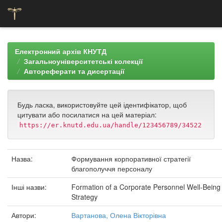
Skip
navigation
Електронний архів КНУТД
Загальноуніверситетські колекції
Автореферати та дисертації
Будь ласка, використовуйте цей ідентифікатор, щоб
цитувати або посилатися на цей матеріал:
https://er.knutd.edu.ua/handle/123456789/34522
Назва:
Формування корпоративної стратегії
благополуччя персоналу
Інші назви:
Formation of a Corporate Personnel Well-Being
Strategy
Автори:
Вартанова, Олена Вікторівна