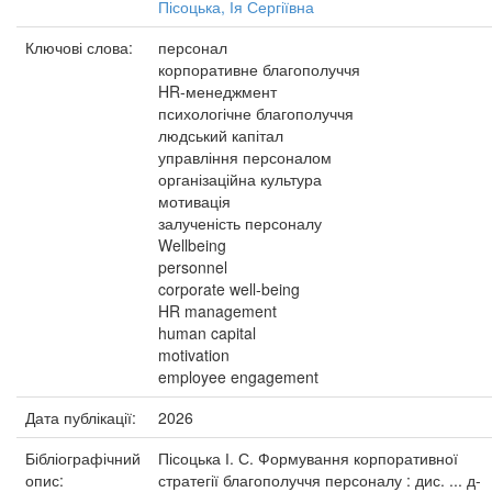
Пісоцька, Ія Сергіївна
Ключові слова:
персонал
корпоративне благополуччя
HR-менеджмент
психологічне благополуччя
людський капітал
управління персоналом
організаційна культура
мотивація
залученість персоналу
Wellbeing
personnel
corporate well-being
HR management
human capital
motivation
employee engagement
Дата публікації:
2026
Бібліографічний
Пісоцька І. С. Формування корпоративної
опис:
стратегії благополуччя персоналу : дис. ... д-