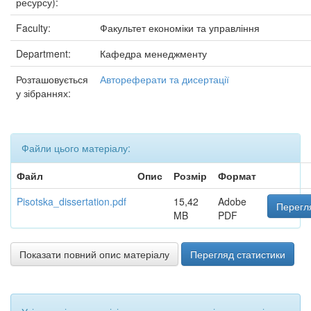
ресурсу):
Faculty:
Факультет економіки та управління
Department:
Кафедра менеджменту
Розташовується
Автореферати та дисертації
у зібраннях:
Файли цього матеріалу:
Файл
Опис
Розмір
Формат
Pisotska_dissertation.pdf
15,42
Adobe
Перегл
MB
PDF
Показати повний опис матеріалу
Перегляд статистики