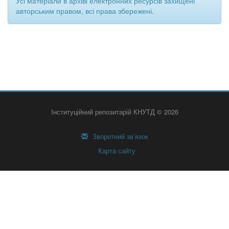
Усі матеріали в архіві електронних ресурсів захищені
авторським правом, всі права збережені.
Інституційний репозитарій КНУТД © 2026
Зворотний зв’язок
Карта сайту