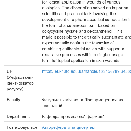
for topical application in wounds of various
etiologies. The dissertation solved an important
scientific and practical task involving the
development of a pharmaceutical composition i
the form of a cutaneous foam based on
doxycycline hyclate and dexpanthenol. This
made it possible to theoretically substantiate an
experimentally confirm the feasibility of
combining antibacterial action with support of
reparative processes within a single dosage
form for topical application in skin wounds.
URI
https://er.knutd.edu.ua/handle/123456789/3452
(Уніфікований
ідентифікатор
ресурсу):
Faculty:
Факультет хімічних та біофармацевтичних
технологій
Department:
Кафедра промислової фармації
Розташовується
Автореферати та дисертації