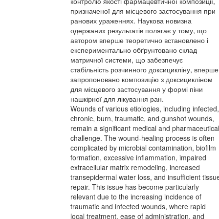
контролю якості фармацевтичної композиції,
призначеної для місцевого застосування при
ранових ураженнях. Наукова новизна
одержаних результатів полягає у тому, що
автором вперше теоретично встановлено і
експериментально обґрунтовано склад
матричної системи, що забезпечує
стабільність розчинного доксицикліну, вперше
запропоновано композицію з доксицикліном
для місцевого застосування у формі піни
нашкірної для лікування ран.
Wounds of various etiologies, including infected,
chronic, burn, traumatic, and gunshot wounds,
remain a significant medical and pharmaceutica
challenge. The wound-healing process is often
complicated by microbial contamination, biofilm
formation, excessive inflammation, impaired
extracellular matrix remodeling, increased
transepidermal water loss, and insufficient tissu
repair. This issue has become particularly
relevant due to the increasing incidence of
traumatic and infected wounds, where rapid
local treatment, ease of administration, and