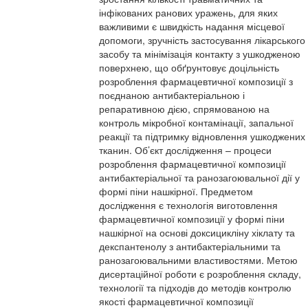
інфікованих ранових уражень, для яких
важливими є швидкість надання місцевої
допомоги, зручність застосування лікарського
засобу та мінімізація контакту з ушкодженою
поверхнею, що обґрунтовує доцільність
розроблення фармацевтичної композиції з
поєднаною антибактеріальною і
репаративною дією, спрямованою на
контроль мікробної контамінації, запальної
реакції та підтримку відновлення ушкоджених
тканин. Об’єкт дослідження – процеси
розроблення фармацевтичної композиції
антибактеріальної та ранозагоювальної дії у
формі піни нашкірної. Предметом
дослідження є технологія виготовлення
фармацевтичної композиції у формі піни
нашкірної на основі доксицикліну хіклату та
декспантенолу з антибактеріальними та
ранозагоювальними властивостями. Метою
дисертаційної роботи є розроблення складу,
технології та підходів до методів контролю
якості фармацевтичної композиції