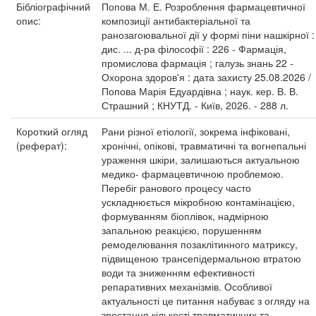
Бібліографічний
Попова М. Е. Розроблення фармацевтичної
опис:
композиції антибактеріальної та
ранозагоювальної дії у формі піни нашкірної :
дис. ... д-ра філософії : 226 - Фармація,
промислова фармація ; галузь знань 22 -
Охорона здоров'я : дата захисту 25.08.2026 /
Попова Марія Едуардівна ; наук. кер. В. В.
Страшний ; КНУТД. - Київ, 2026. - 288 л.
Короткий огляд
Рани різної етіології, зокрема інфіковані,
(реферат):
хронічні, опікові, травматичні та вогнепальні
ураження шкіри, залишаються актуальною
медико- фармацевтичною проблемою.
Перебіг ранового процесу часто
ускладнюється мікробною контамінацією,
формуванням біоплівок, надмірною
запальною реакцією, порушенням
ремоделювання позаклітинного матриксу,
підвищеною трансепідермальною втратою
води та зниженням ефективності
репаративних механізмів. Особливої
актуальності це питання набуває з огляду на
зростання кількості травматичних та