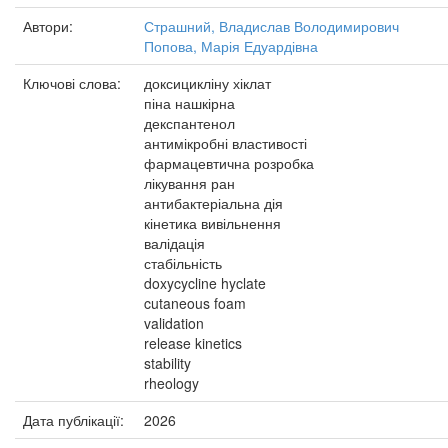
Автори:
Страшний, Владислав Володимирович
Попова, Марія Едуардівна
Ключові слова:
доксицикліну хіклат
піна нашкірна
декспантенол
антимікробні властивості
фармацевтична розробка
лікування ран
антибактеріальна дія
кінетика вивільнення
валідація
стабільність
doxycycline hyclate
cutaneous foam
validation
release kinetics
stability
rheology
Дата публікації:
2026