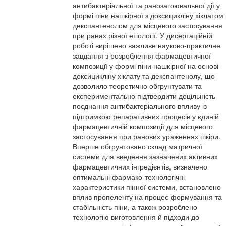
антибактеріальної та ранозагоювальної дії у
формі піни нашкірної з доксицикліну хіклатом 
декспантенолом для місцевого застосування
при ранах різної етіології. У дисертаційній
роботі вирішено важливе науково-практичне
завдання з розроблення фармацевтичної
композиції у формі піни нашкірної на основі
доксицикліну хіклату та декспантенолу, що
дозволило теоретично обгрунтувати та
експериментально підтвердити доцільність
поєднання антибактеріального впливу із
підтримкою репаративних процесів у єдиній
фармацевтичній композиції для місцевого
застосування при ранових ураженнях шкіри.
Вперше обгрунтовано склад матричної
системи для введення зазначених активних
фармацевтичних інгредієнтів, визначено
оптимальні фармако-технологічні
характеристики пінної системи, встановлено
вплив пропеленту на процес формування та
стабільність піни, а також розроблено
технологію виготовлення й підходи до