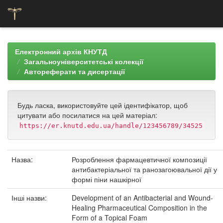
Skip
navigation
Електронний архів КНУТД
Загальноуніверситетські колекції
Автореферати та дисертації
Будь ласка, використовуйте цей ідентифікатор, щоб
цитувати або посилатися на цей матеріал:
https://er.knutd.edu.ua/handle/123456789/34525
Назва:
Розроблення фармацевтичної композиції
антибактеріальної та ранозагоювальної дії у
формі піни нашкірної
Інші назви:
Development of an Antibacterial and Wound-
Healing Pharmaceutical Composition in the
Form of a Topical Foam