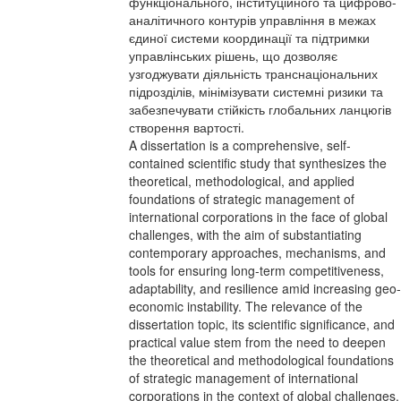
функціонального, інституційного та цифрово-
аналітичного контурів управління в межах
єдиної системи координації та підтримки
управлінських рішень, що дозволяє
узгоджувати діяльність транснаціональних
підрозділів, мінімізувати системні ризики та
забезпечувати стійкість глобальних ланцюгів
створення вартості.
A dissertation is a comprehensive, self-
contained scientific study that synthesizes the
theoretical, methodological, and applied
foundations of strategic management of
international corporations in the face of global
challenges, with the aim of substantiating
contemporary approaches, mechanisms, and
tools for ensuring long-term competitiveness,
adaptability, and resilience amid increasing geo-
economic instability. The relevance of the
dissertation topic, its scientific significance, and
practical value stem from the need to deepen
the theoretical and methodological foundations
of strategic management of international
corporations in the context of global challenges.