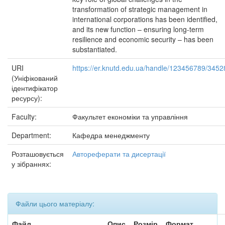
transformation of strategic management in
international corporations has been identified,
and its new function – ensuring long-term
resilience and economic security – has been
substantiated.
URI
https://er.knutd.edu.ua/handle/123456789/3452
(Уніфікований
ідентифікатор
ресурсу):
Faculty:
Факультет економіки та управління
Department:
Кафедра менеджменту
Розташовується
Автореферати та дисертації
у зібраннях:
Файли цього матеріалу:
Файл
Опис
Розмір
Формат