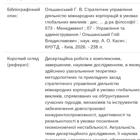
Бібліографічний
Ольшанський Г. В. Стратегічне управління
опис:
діяльністю міжнародних корпорацій в умовах
глобальних викликів : дис. ... д-ра філософії :
073 - Менеджмент ; 07 - Управління та
адміністрування / Ольшанський Гліб
Владиславович ; наук. кер. А. О. Касич ;
КНУТД. - Київ, 2026. - 238 л.
Короткий огляд
Дисертаційна робота є комплексним,
(реферат):
завершеним, науковим дослідженням, в яком
здійснено узагальнення теоретико-
методологічних та прикладних засад
стратегічного управління діяльністю
міжнародних корпорацій в умовах глобальних
викликів, спрямованих на обґрунтування
сучасних підходів, механізмів та інструментів
забезпечення довгострокової
конкурентоспроможності, адаптивності та
резильєнтності в умовах посилення
геоекономічної нестабільності. Актуальність
теми дисертаційного дослідження, її наукова
значущість і практична цінність обумовлюєтьс