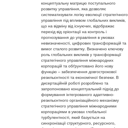
концептуальну матрицю поступального
розвитку управління, яка дозволяє
систематизувати логіку еволюції стратегічного
управління під впливом глобальних викликів,
що на відміну від існуючих, відображає
перехід від орієнтації на контроль і
прогнозування до управління в умовах
невизначеності, цифрових трансформацій та
вимог сталого розвитку. Визначено ключову
роль глобальних викликів у трансформації
стратегічного управління міжнародних
корпорацій та обґрунтовано його нову
функцію – забезпечення довгострокової
резильєнтності та економічної безпеки. В
дисертаційній роботі розроблено та
запропоновано концептуальний підхід до
формування інтегрованого адаптивно-
резильєнтного організаційного механізму
стратегічного управління міжнародними
корпораціями в умовах глобальної
турбулентності, який базується на
синхронізації структурного, ресурсного,