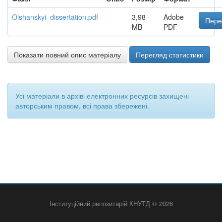
Olshanskyi_dissertation.pdf
3,98
Adobe
Пере
MB
PDF
Показати повний опис матеріалу
Перегляд статистики
Усі матеріали в архіві електронних ресурсів захищені
авторським правом, всі права збережені.
Інституційний репозитарій КНУТД © 2026