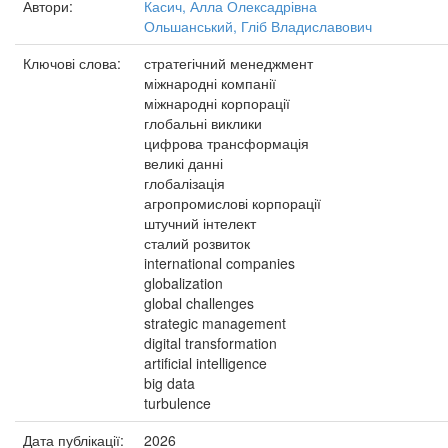
Автори:
Касич, Алла Олексадрівна
Ольшанський, Гліб Владиславович
Ключові слова:
стратегічний менеджмент
міжнародні компанії
міжнародні корпорації
глобальні виклики
цифрова трансформація
великі данні
глобалізація
агропромислові корпорації
штучний інтелект
сталий розвиток
international companies
globalization
global challenges
strategic management
digital transformation
artificial intelligence
big data
turbulence
Дата публікації:
2026