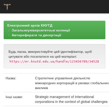
Skip
navigation
Електронний архів КНУТД
Загальноуніверситетські колекції
Автореферати та дисертації
Будь ласка, використовуйте цей ідентифікатор, щоб
цитувати або посилатися на цей матеріал:
https://er.knutd.edu.ua/handle/123456789/34528
Назва:
Стратегічне управління діяльністю
міжнародних корпорацій в умовах глобальних
викликів
Інші назви:
Strategic management of international
corporations in the context of global challenges